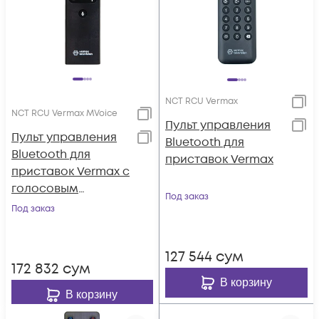
NCT RCU Vermax
NCT RCU Vermax MVoice
Пульт управления
Пульт управления
Bluetooth для
Bluetooth для
приставок Vermax
приставок Vermax c
голосовым
Под заказ
поиском и
Под заказ
аэромышью
127 544
сум
172 832
сум
В корзину
В корзину