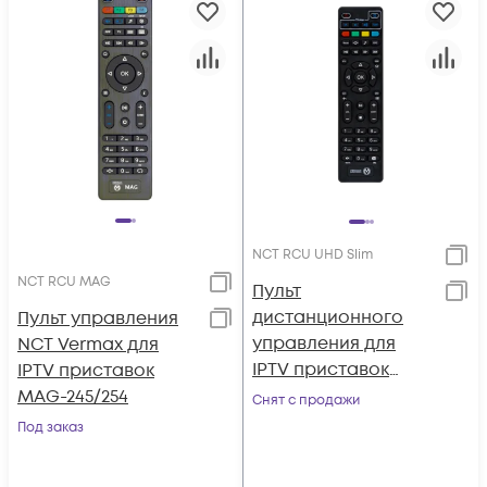
NCT RCU UHD Slim
NCT RCU MAG
Пульт
дистанционного
Пульт управления
управления для
NCT Vermax для
IPTV приставок
IPTV приставок
Vermax slim
MAG-245/254
Снят с продажи
Под заказ