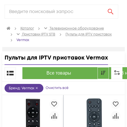
Каталог
Телевизионное оборудование
Приставки IPTV STB
Пульты для IPTV приставок
Vermax
Пульты для IPTV приставок Vermax
По популярности
Все товары
В 
Очистить всё
Бренд
:
Vermax