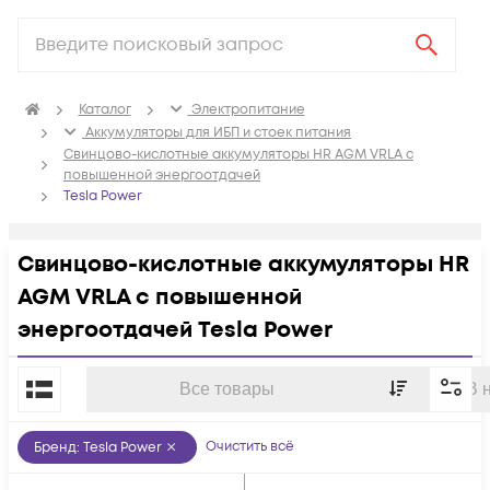
Каталог
Электропитание
Аккумуляторы для ИБП и стоек питания
Свинцово-кислотные аккумуляторы HR AGM VRLA с
повышенной энергоотдачей
Tesla Power
Свинцово-кислотные аккумуляторы HR
AGM VRLA с повышенной
энергоотдачей Tesla Power
По популярности
Все товары
В 
Очистить всё
Бренд
:
Tesla Power