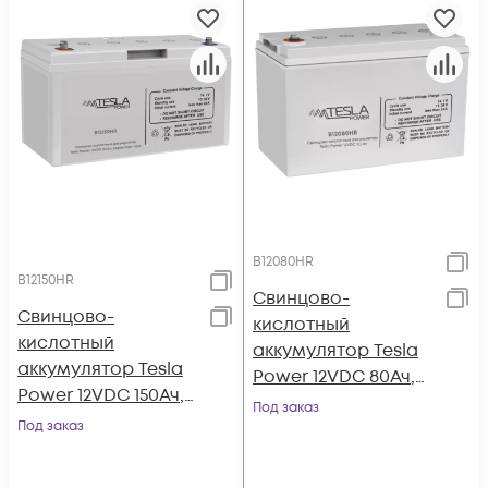
B12080HR
B12150HR
Свинцово-
Свинцово-
кислотный
кислотный
аккумулятор Tesla
аккумулятор Tesla
Power 12VDC 80Ач,
Power 12VDC 150Ач,
серия High-rate
Под заказ
серия High-rate
Под заказ