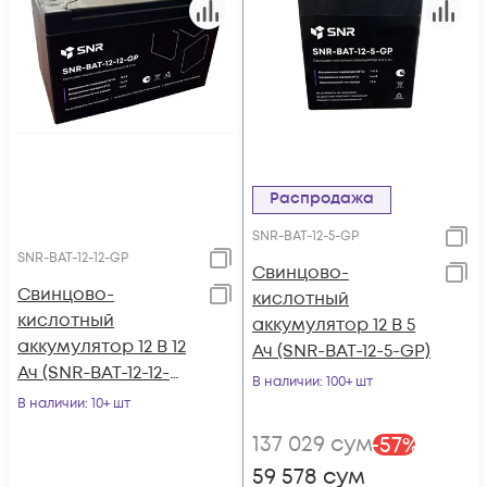
Распродажа
SNR-BAT-12-5-GP
SNR-BAT-12-12-GP
Свинцово-
Свинцово-
кислотный
кислотный
аккумулятор 12 В 5
аккумулятор 12 В 12
Ач (SNR-BAT-12-5-GP)
Ач (SNR-BAT-12-12-
В наличии
: 100+ шт
GP)
В наличии
: 10+ шт
137 029
сум
-
57
%
59 578
сум