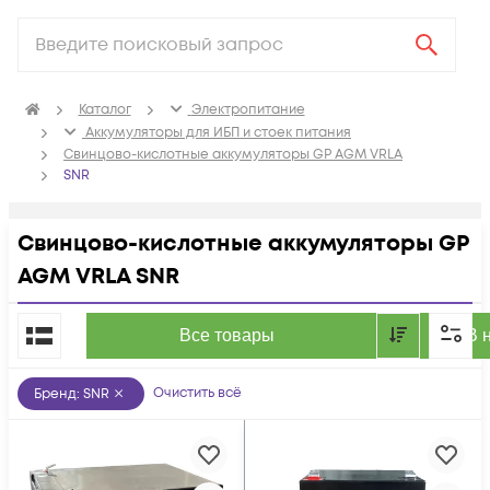
Каталог
Электропитание
Аккумуляторы для ИБП и стоек питания
Свинцово-кислотные аккумуляторы GP AGM VRLA
SNR
Свинцово-кислотные аккумуляторы GP
AGM VRLA SNR
По популярности
Все товары
В 
Очистить всё
Бренд
:
SNR