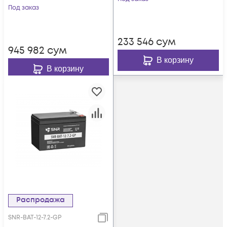
GP)
Под заказ
233 546
сум
945 982
сум
В корзину
В корзину
Распродажа
SNR-BAT-12-7.2-GP