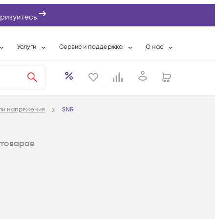
ризуйтесь
Услуги
Сервис и поддержка
О нас
ты
Wi-Fi «под ключ»
Гарантийное обслуживание
О компании
вки
Расширенная гарантия
Разовые выездные работы
Контактная информаци
а
Системная интеграция
Сервисные контракты
Банковские реквизиты
ли напряжения
SNR
еты
Сервисный центр
Партнеры
оддержка
Техническая поддержка
Новости
товаров
Условия оказания услуг
ы