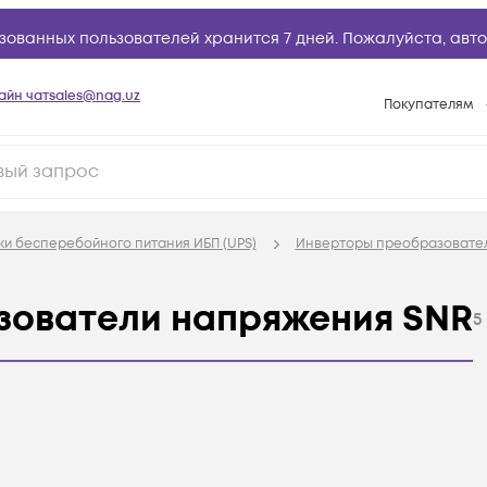
зованных пользователей хранится 7 дней. Пожалуйста,
авто
айн чат
sales@nag.uz
Покупателям
Способы опла
Условия доста
Возврат товар
ки бесперебойного питания ИБП (UPS)
Инверторы преобразовате
Вопросы и отв
Техническая п
зователи напряжения SNR
5
База знаний
Конфигуратор