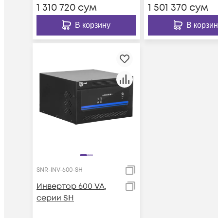
1 310 720
сум
1 501 370
сум
В корзину
В корзин
SNR-INV-600-SH
Инвертор 600 VA,
серии SH