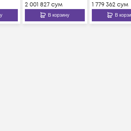
2 001 827
сум
1 779 362
сум
у
В корзину
В корз