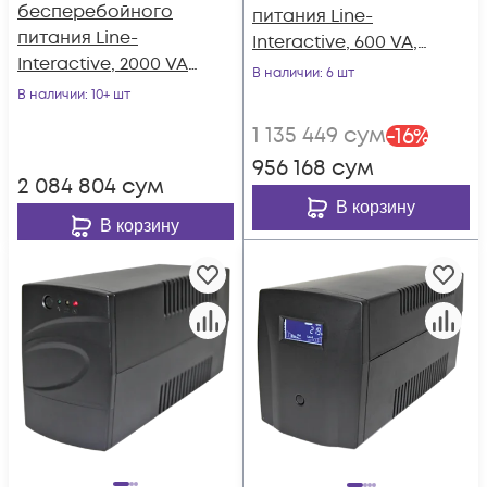
бесперебойного
питания Line-
питания Line-
Interactive, 600 VA,
Interactive, 2000 VA,
Rackmount LCD
В наличии
: 6 шт
настольный
В наличии
: 10+ шт
1 135 449
сум
-
16
%
956 168
сум
2 084 804
сум
В корзину
В корзину