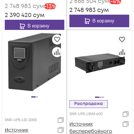
2 868 504
сум
-
4
%
(ток заряда 4А) c
2 748 983
сум
-
13
%
SNMP картой
2 748 983
сум
2 390 420
сум
В корзину
В корзину
Распродажа
SNR-UPS-LIRM-600
SNR-UPS-LID-2000
Источник
Источник
бесперебойного