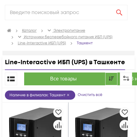
Каталог
Электропитание
Источники бесперебойного питания ИБП (UPS)
Line-Interactive ИБП (UPS)
Ташкент
Line-Interactive ИБП (UPS) в Ташкенте
По популярности
Все товары
В 
Очистить всё
Наличие в филиалах
:
Ташкент