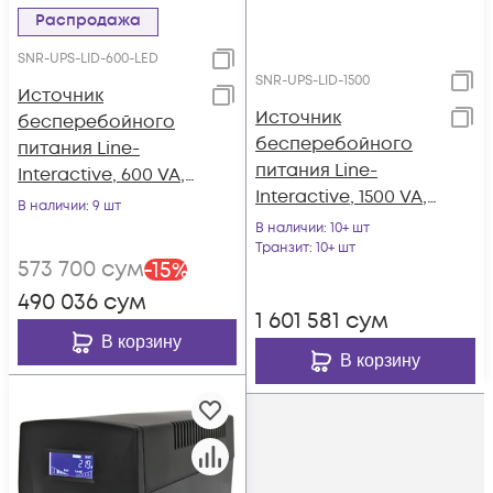
Распродажа
SNR-UPS-LID-600-LED
SNR-UPS-LID-1500
Источник
Источник
бесперебойного
бесперебойного
питания Line-
питания Line-
Interactive, 600 VA,
Interactive, 1500 VA,
LED
В наличии
: 9 шт
настольный
В наличии
: 10+ шт
Транзит
: 10+ шт
573 700
сум
-
15
%
490 036
сум
1 601 581
сум
В корзину
В корзину