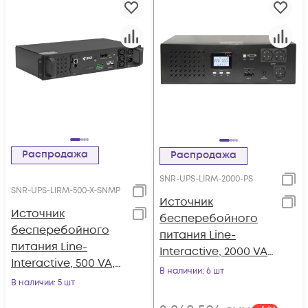
Распродажа
Распродажа
SNR-UPS-LIRM-2000-PS
SNR-UPS-LIRM-500-X-SNMP
Источник
Источник
бесперебойного
бесперебойного
питания Line-
питания Line-
Interactive, 2000 VA,
Interactive, 500 VA,
Rackmount LCD
В наличии
: 6 шт
Rackmount, без
В наличии
: 5 шт
(чистый синус на
встроенных АКБ
выходе)