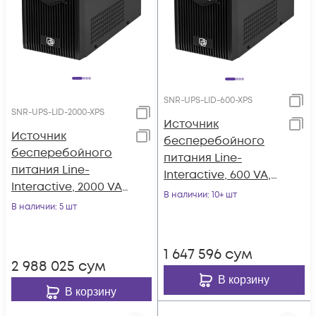
SNR-UPS-LID-600-XPS
SNR-UPS-LID-2000-XPS
Источник
Источник
бесперебойного
бесперебойного
питания Line-
питания Line-
Interactive, 600 VA,
Interactive, 2000 VA,
без встроенных АКБ
В наличии
: 10+ шт
без встроенных АКБ
В наличии
: 5 шт
1 647 596
сум
2 988 025
сум
В корзину
В корзину