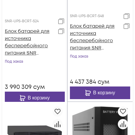
SNR-UPS-BCRT-S48
SNR-UPS-BCRT-S24
Блок батарей для
Блок батарей для
источника
источника
бесперебойного
бесперебойного
питания SNR
питания SNR
ELEMENT II, 48В (DC)
Под заказ
ELEMENT II, 24В (DC)
Под заказ
(18Ач)
(18Ач)
4 437 384
сум
3 990 309
сум
В корзину
В корзину