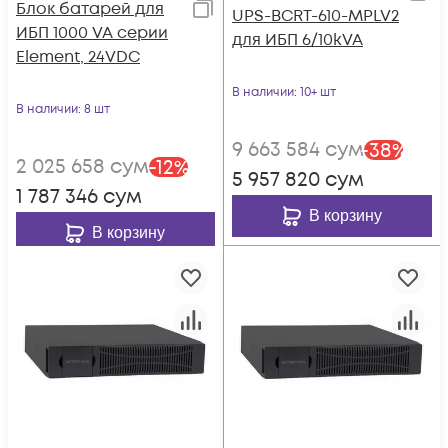
Блок батарей для
UPS-BCRT-610-MPLV2
ИБП 1000 VA серии
для ИБП 6/10kVA
Element, 24VDC
В наличии
: 10+ шт
В наличии
: 8 шт
9 663 584
сум
-
38
%
2 025 658
сум
-
12
%
5 957 820
сум
1 787 346
сум
В корзину
В корзину