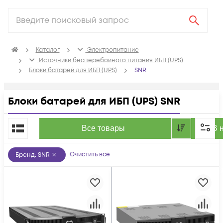
Каталог
Электропитание
Источники бесперебойного питания ИБП (UPS)
Блоки батарей для ИБП (UPS)
SNR
Блоки батарей для ИБП (UPS) SNR
По популярности
Все товары
В 
Очистить всё
Бренд
:
SNR