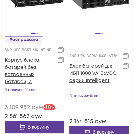
Распродажа
SNR-UPS-BCRT-610-INT-NB
SNR-UPS-BCRM-1000-INT36
Корпус блока
Блок батарей для
батарей без
ИБП 1000 VA, 36VDC
встроенных
серии Intelligent
батарей, с
перемычками, для
В наличии
: 10+ шт
ИБП 6000 VA/10 000
В наличии
: 10 шт
VA, серии Intelligent
3 109 982
сум
-
18
%
2 561 862
сум
2 144 815
сум
В корзину
В корзину