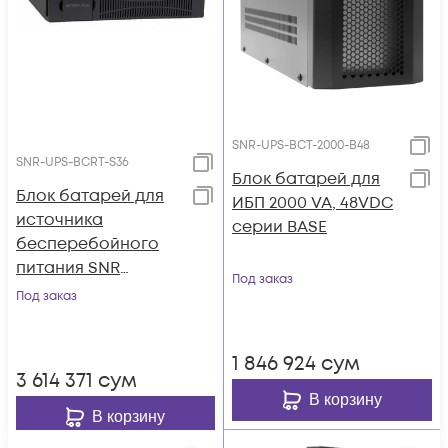
SNR-UPS-BCT-2000-B48
SNR-UPS-BCRT-S36
Блок батарей для
Блок батарей для
ИБП 2000 VA, 48VDC
источника
серии BASE
бесперебойного
питания SNR
Под заказ
ELEMENT II, 36В (DC)
Под заказ
(18Ач)
1 846 924
сум
3 614 371
сум
В корзину
В корзину