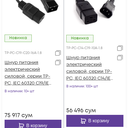
Новинка
Новинка
TP-PC-C14-С19-10A-1.8
TP-PC-C19-С20-16A-1.8
Шнур питания
Шнур питания
электрический
электрический
силовой, серии TP-
силовой, серии TP-
PC, IEC 60320 C14/IEC
PC, IEC 60320 C19/IEC
60320 С19 прямой,
В наличии
: 100+ шт
60320 С20 прямой,
В наличии
: 10+ шт
250B, 10A, 3х1.0 мм²,
250B, 16A, 3х1.5 мм²,
1.8 м
1.8 м
56 496
сум
75 917
сум
В корзину
В корзину