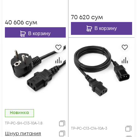
250B, 6A, 3х0.75 мм²,
1.8 м
1.8 м
70 620
сум
40 606
сум
В корзину
В корзину
Новинка
TP-PC-SH-С13-10A-1.8
TP-PC-С13-С14-10A-3
Шнур питания