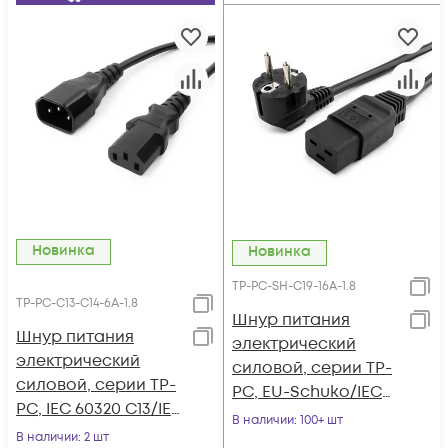
Новинка
Новинка
TP-PC-SH-C19-16A-1.8
TP-PC-С13-С14-6A-1.8
Шнур питания
Шнур питания
электрический
электрический
силовой, серии TP-
силовой, серии TP-
PC, EU-Schuko/IEC
PC, IEC 60320 С13/IEC
60320 C19 прямой,
В наличии
: 100+ шт
60320 С14 прямой,
В наличии
: 2 шт
250B, 16A, 3х1.5 мм²,