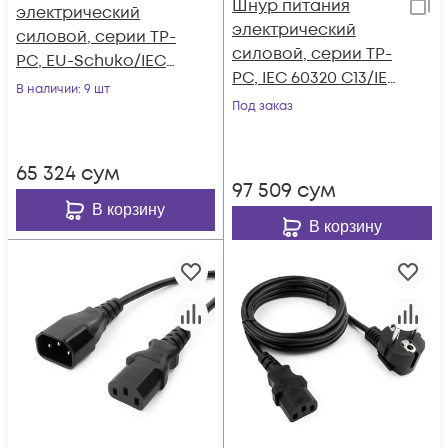
Шнур питания
электрический
электрический
силовой, серии TP-
силовой, серии TP-
PC, EU-Schuko/IEC
PC, IEC 60320 С13/IEC
60320 С13 прямой,
В наличии
: 9 шт
60320 С14 прямой,
250B, 10A, 3х1.0 мм²,
Под заказ
250B, 10A, 3х1.0 мм², 3
1.8 м
м
65 324
сум
97 509
сум
В корзину
В корзину