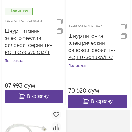
Новинка
TP-PC-С13-С14-10A-1.8
TP-PC-SH-С13-10A-3
Шнур питания
Шнур питания
электрический
электрический
силовой, серии TP-
силовой, серии TP-
PC, IEC 60320 С13/IEC
PC, EU-Schuko/IEC
60320 С14 прямой,
Под заказ
60320 С13 прямой,
250B, 10A, 3х1.0 мм²,
Под заказ
250B, 10A, 3х1.0 мм², 3
1.8 м
м
87 993
сум
70 620
сум
В корзину
В корзину