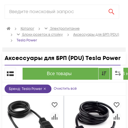
Каталог
Электропитание
Блоки розеток в стойку
Аксессуары для БРП (PDU)
Tesla Power
Аксессуары для БРП (PDU) Tesla Power
По популярности
Все товары
В 
Очистить всё
Бренд
:
Tesla Power