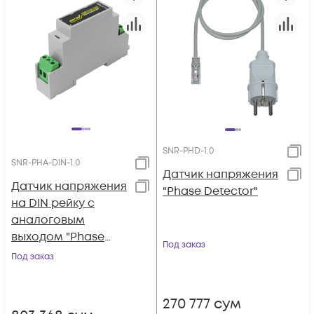
SNR-PHD-1.0
SNR-PHA-DIN-1.0
Датчик напряжения
Датчик напряжения
"Phase Detector"
на DIN рейку с
аналоговым
выходом "Phase
Под заказ
Analyser-DIN"
Под заказ
270 777
сум