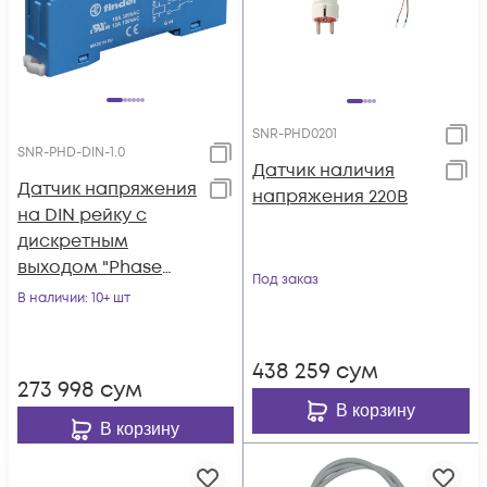
SNR-PHD0201
SNR-PHD-DIN-1.0
Датчик наличия
Датчик напряжения
напряжения 220В
на DIN рейку с
дискретным
выходом "Phase
Под заказ
Detector-DIN"
В наличии
: 10+ шт
438 259
сум
273 998
сум
В корзину
В корзину