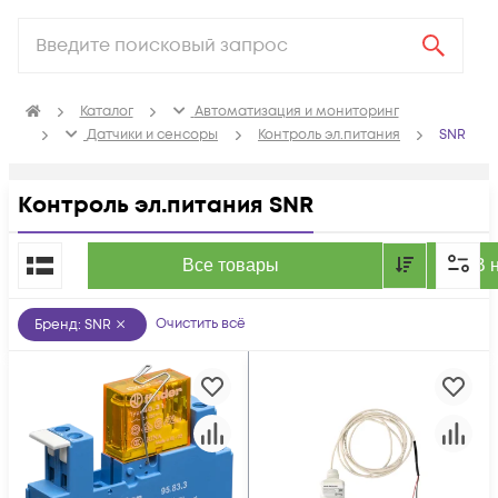
Каталог
Автоматизация и мониторинг
Датчики и сенсоры
Контроль эл.питания
SNR
Контроль эл.питания SNR
По популярности
Все товары
В 
Очистить всё
Бренд
:
SNR