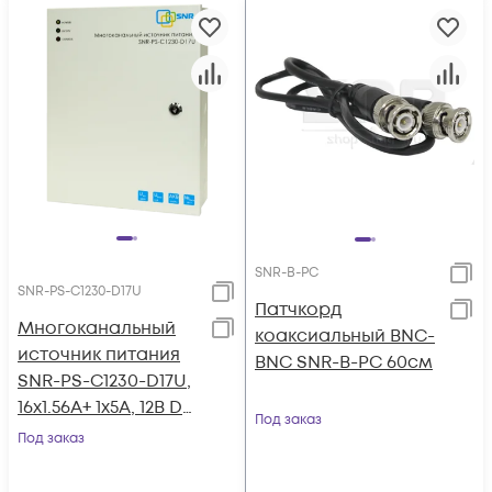
SNR-B-PC
SNR-PS-C1230-D17U
Патчкорд
Многоканальный
коаксиальный BNC-
источник питания
BNC SNR-B-PC 60см
SNR-PS-C1230-D17U,
16x1.56А+ 1x5А, 12В DC,
Под заказ
30A, АКБ 2х9Ач (без
Под заказ
АКБ в комплекте)