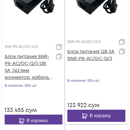
SNR-PS-AC/DC-12/3
SNR-PS-AC/DC-12/5
Блок питания 12В 3А
Блок питания SNR-
SNR-PS-AC/DC-12/3
PS-AC/DC-12/5 12В,
5А, 5x2.1мм
коннектор, кабель с
В наличии
: 100+ шт
вилкой для подкл. к
В наличии
: 100+ шт
220В
123 922
сум
133 455
сум
В корзину
В корзину