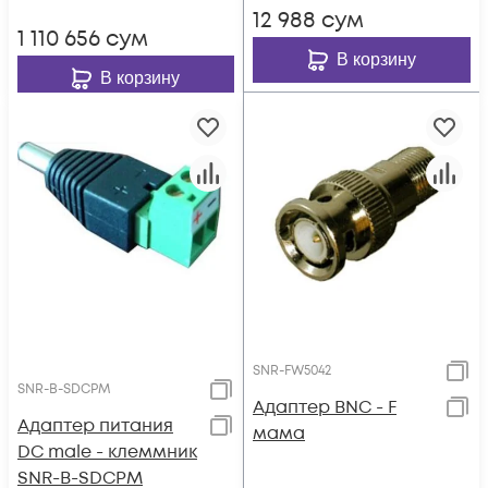
12 988
сум
1 110 656
сум
В корзину
В корзину
SNR-FW5042
SNR-B-SDCPM
Адаптер BNC - F
Адаптер питания
мама
DC male - клеммник
SNR-B-SDCPM