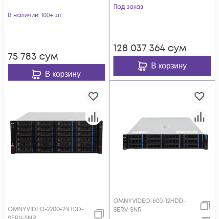
Под заказ
В наличии
: 100+ шт
128 037 364
сум
75 783
сум
В корзину
В корзину
OMNYVIDEO-600-12HDD-
OMNYVIDEO-2200-24HDD-
SERV-SNR
SERV-SNR