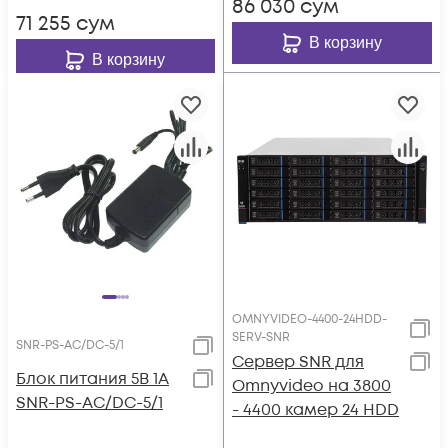
86 030
сум
71 255
сум
В корзину
В корзину
OMNYVIDEO-4400-24HDD-
SERV-SNR
SNR-PS-AC/DC-5/1
Сервер SNR для
Блок питания 5В 1А
Omnyvideo на 3800
SNR-PS-AC/DC-5/1
- 4400 камер 24 HDD