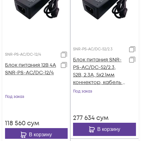
SNR-PS-AC/DC-52/2.3
SNR-PS-AC/DC-12/4
Блок питания SNR-
Блок питания 12В 4А
PS-AC/DC-52/2.3,
SNR-PS-AC/DC-12/4
52В, 2.3А, 5x2.1мм
коннектор, кабель с
вилкой для подкл. к
Под заказ
Под заказ
220В
277 634
сум
118 560
сум
В корзину
В корзину