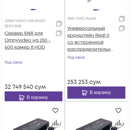
SNR-OWC-Real0
OMNYVIDEO-600-8HDD-
SERV-SNR
Универсальный
Сервер SNR для
кронштейн Real 0
Omnyvideo на 250 -
со встроенной
600 камер 8 HDD
распределительно
й коробкой
Под заказ
Под заказ
253 253
сум
32 749 540
сум
В корзину
В корзину