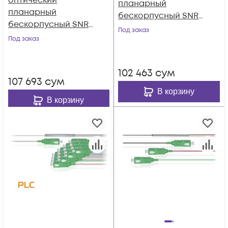
оптический
планарный
планарный
бескорпусный SNR-
бескорпусный SNR-
PLC-M-1x8-SC/APC
Под заказ
PLC-M-1x16
Под заказ
102 463
сум
107 693
сум
В корзину
В корзину