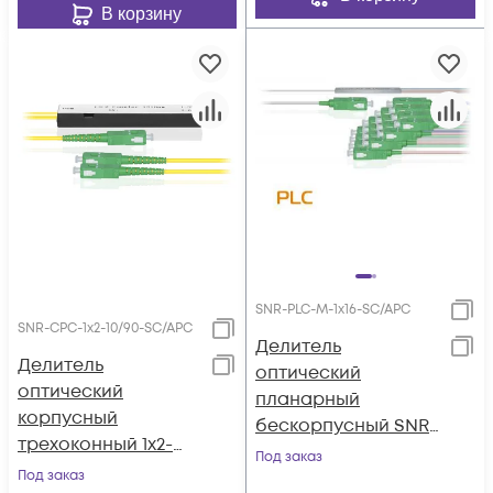
В корзину
SNR-PLC-M-1x16-SC/APC
SNR-CPC-1x2-10/90-SC/APC
Делитель
Делитель
оптический
оптический
планарный
корпусный
бескорпусный SNR-
трехоконный 1х2-
PLC-M-1x16-SC/APC
Под заказ
10/90 SC/APC
Под заказ