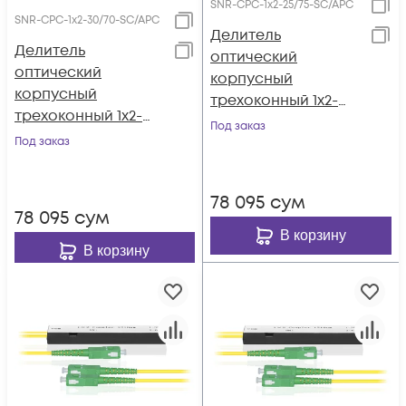
SNR-CPC-1x2-25/75-SC/APC
SNR-CPC-1x2-30/70-SC/APC
Делитель
Делитель
оптический
оптический
корпусный
корпусный
трехоконный 1х2-
трехоконный 1х2-
25/75 SC/APC
Под заказ
30/70 SC/APC
Под заказ
78 095
сум
78 095
сум
В корзину
В корзину