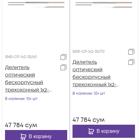
SNR-CP-1x2-30/70
SNR-CP-1x2-35/65
Делитель
Делитель
оптический
оптический
бескорпусный
бескорпусный
трехоконный 1х2-
трехоконный 1х2-
30/70
В наличии
: 10+ шт
35/65
В наличии
: 10+ шт
47 784
сум
47 784
сум
В корзину
В корзину