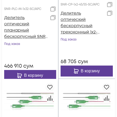
SNR-CP-1x2-45/55-SC/APC
SNR-PLC-M-1x32-SC/APC
Делитель
Делитель
оптический
оптический
бескорпусный
планарный
трехоконный 1х2-
бескорпусный SNR-
45/55 SC/APC
Под заказ
PLC-M-1x32-SC/APC
Под заказ
68 705
сум
466 910
сум
В корзину
В корзину