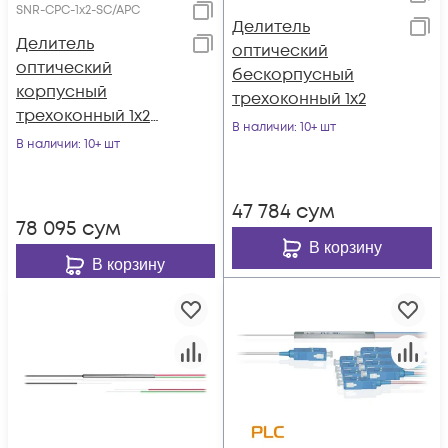
SNR-CPC-1x2-SC/APC
Делитель
Делитель
оптический
оптический
бескорпусный
корпусный
трехоконный 1х2
трехоконный 1х2
В наличии
: 10+ шт
SC/APC
В наличии
: 10+ шт
47 784
сум
78 095
сум
В корзину
В корзину