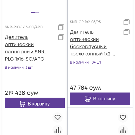
SNR-CP-1x2-05/95
SNR-PLC-1x16-SC/APC
Делитель
Делитель
оптический
оптический
бескорпусный
планарный SNR-
трехоконный 1х2-
PLC-1x16-SC/APC
05/95
В наличии
: 10+ шт
В наличии
: 3 шт
47 784
сум
219 428
сум
В корзину
В корзину