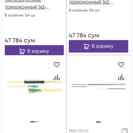
бескорпусный
трехоконный 1х2-
трехоконный 1х2-
10/90
В наличии
: 10+ шт
15/85
В наличии
: 10+ шт
47 784
сум
47 784
сум
В корзину
В корзину
SNR-CP-1x2