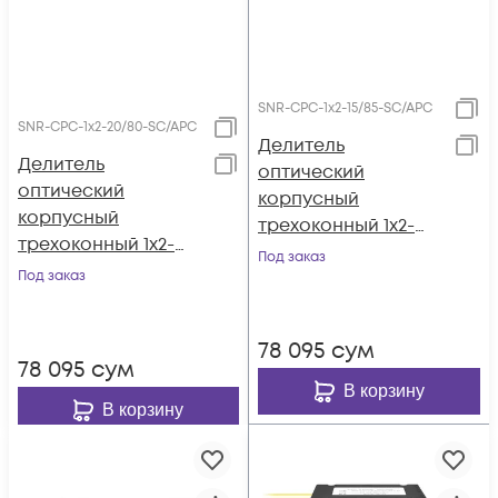
SNR-CPC-1x2-15/85-SC/APC
SNR-CPC-1x2-20/80-SC/APC
Делитель
Делитель
оптический
оптический
корпусный
корпусный
трехоконный 1х2-
трехоконный 1х2-
15/85 SC/APC
Под заказ
20/80 SC/APC
Под заказ
78 095
сум
78 095
сум
В корзину
В корзину