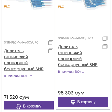
SNR-PLC-M-1x8-SC/UPC
SNR-PLC-M-1x4-SC/UPC
Делитель
Делитель
оптический
оптический
планарный
планарный
бескорпусный SNR-
бескорпусный SNR-
PLC-M-1x8-SC/UPC
В наличии
: 100+ шт
PLC-M-1x4-SC/UPC
В наличии
: 100+ шт
98 303
сум
71 320
сум
В корзину
В корзину