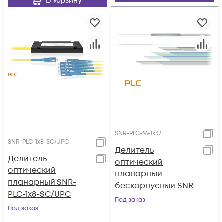
В корзину
SNR-PLC-M-1x32
SNR-PLC-1x8-SC/UPC
Делитель
Делитель
оптический
оптический
планарный
планарный SNR-
бескорпусный SNR-
PLC-1x8-SC/UPC
PLC-M-1x32
Под заказ
Под заказ