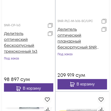
SNR-PLC-M-1x16-SC/UPC
SNR-CP-1x3
Делитель
Делитель
оптический
оптический
планарный
бескорпусный
бескорпусный SNR-
трехоконный 1x3
PLC-M-1x16-SC/UPC
Под заказ
Под заказ
209 919
сум
98 897
сум
В корзину
В корзину