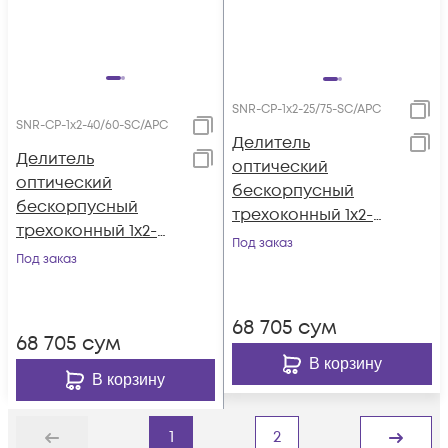
SNR-CP-1x2-25/75-SC/APC
SNR-CP-1x2-40/60-SC/APC
Делитель
Делитель
оптический
оптический
бескорпусный
бескорпусный
трехоконный 1х2-
трехоконный 1х2-
25/75 SC/APC
Под заказ
40/60 SC/APC
Под заказ
68 705
сум
68 705
сум
В корзину
В корзину
1
2