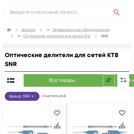
Каталог
Телевизионное оборудование
Оптические делители для сетей КТВ
SNR
Оптические делители для сетей КТВ
SNR
По популярности
Все товары
В 
Очистить всё
Бренд
:
SNR