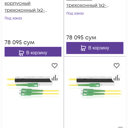
корпусный
трехоконный 1х2-
трехоконный 1х2-
40/60 SC/APC
Под заказ
45/55 SC/APC
Под заказ
78 095
сум
78 095
сум
В корзину
В корзину