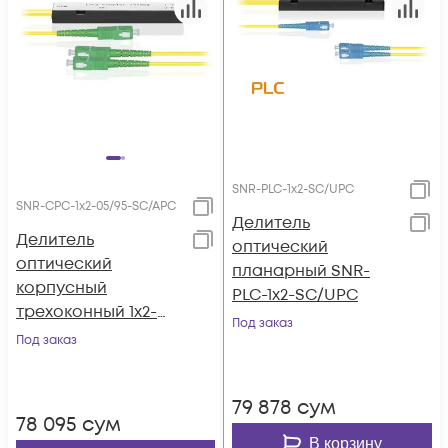
SNR-PLC-1x2-SC/UPC
SNR-CPC-1x2-05/95-SC/APC
Делитель
Делитель
оптический
оптический
планарный SNR-
корпусный
PLC-1x2-SC/UPC
трехоконный 1х2-
Под заказ
05/95 SC/APC
Под заказ
79 878
сум
78 095
сум
В корзину