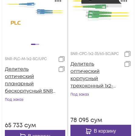
SNR-CPC-1x2-35/65-SC/APC
SNR-PLC-M-1x2-SC/UPC
Делитель
Делитель
оптический
оптический
корпусный
планарный
трехоконный 1х2-
бескорпусный SNR-
35/65 SC/APC
Под заказ
PLC-M-1x2-SC/UPC
Под заказ
78 095
сум
65 733
сум
В корзину