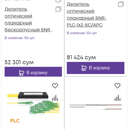
Делитель
Делитель
оптический
оптический
планарный SNR-
планарный
PLC-1x2-SC/APC
бескорпусный SNR-
В наличии
: 10+ шт
PLC-M-1x8
В наличии
: 10+ шт
81 424
сум
52 301
сум
В корзину
В корзину