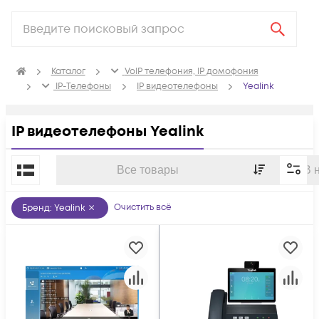
Каталог
VoIP телефония, IP домофония
IP-Телефоны
IP видеотелефоны
Yealink
IP видеотелефоны Yealink
По популярности
Все товары
В 
Очистить всё
Бренд
:
Yealink