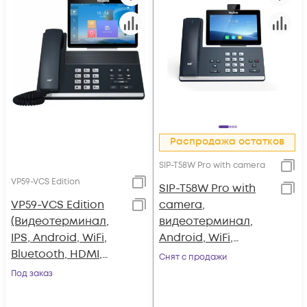
Распродажа остатков
SIP-T58W Pro with camera
VP59-VCS Edition
SIP-T58W Pro with
VP59-VCS Edition
camera,
(Видеотерминал,
видеотерминал,
IPS, Android, WiFi,
Android, WiFi,
Bluetooth, HDMI,
Bluetooth трубка,
Снят с продажи
камера, без БП,
GigE, CAM50, без БП
Под заказ
AMS 2 года)