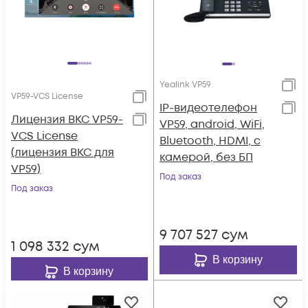
Yealink VP59
VP59-VCS License
IP-видеотелефон
Лицензия ВКС VP59-
VP59, android, WiFi,
VCS License
Bluetooth, HDMI, с
(лицензия ВКС для
камерой, без БП
VP59)
Под заказ
Под заказ
9 707 527
сум
1 098 332
сум
В корзину
В корзину