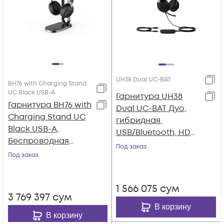
UH38 Dual UC-BAT
BH76 with Charging Stand
UC Black USB-A
Гарнитура UH38
Гарнитура BH76 with
Dual UC-BAT Дуо,
Charging Stand UC
гибридная,
Black USB-A,
USB/Bluetooth, HD
Беспроводная
звук,
Под заказ
BT,BHC76,Зарядка
Под заказ
шумоподавление,
Qi,HD
LED-индикатор, з
звук,Шумоподав.AN
1 566 075
сум
С,Черн
3 769 397
сум
В корзину
В корзину