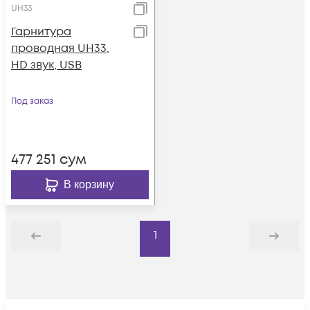
UH33
Гарнитура
проводная UH33,
HD звук, USB
Под заказ
477 251
сум
В корзину
1
Назад
Дальше