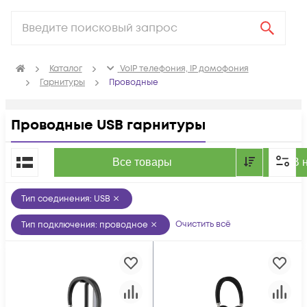
Каталог
VoIP телефония, IP домофония
Гарнитуры
Проводные
Проводные USB гарнитуры
По популярности
Все товары
В 
Тип соединения
:
USB
Очистить всё
Тип подключения
:
проводное