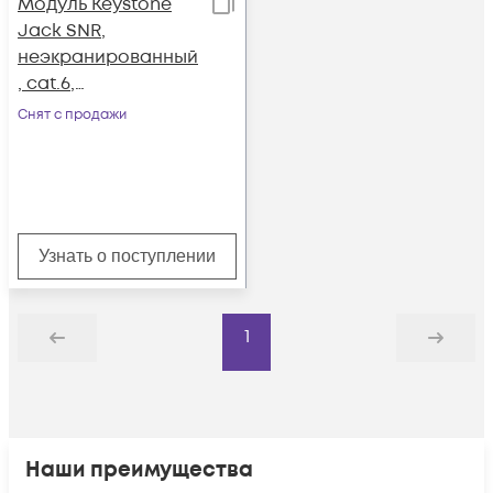
Модуль Keystone
Jack SNR,
неэкранированный
, cat.6,
горизонтальная
Снят с продажи
заделка, упаковка
6шт.
Узнать о поступлении
1
Назад
Дальше
Наши преимущества