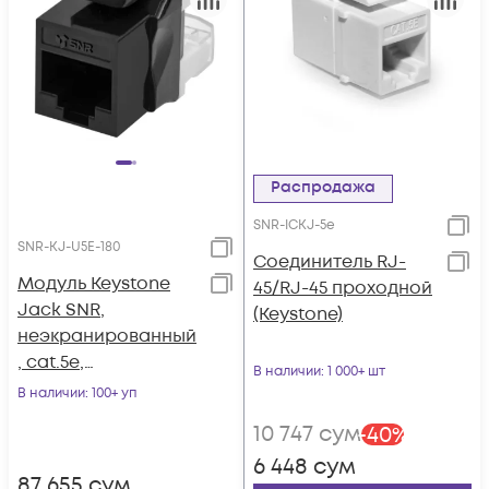
Распродажа
SNR-ICKJ-5e
SNR-KJ-U5E-180
Соединитель RJ-
Модуль Keystone
45/RJ-45 проходной
Jack SNR,
(Keystone)
неэкранированный
, cat.5e,
В наличии
: 1 000+ шт
горизонтальная
В наличии
: 100+ уп
заделка, упаковка
10 747
сум
-
40
%
6шт.
6 448
сум
87 655
сум