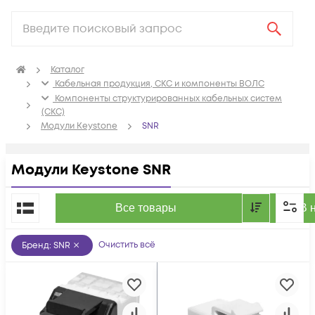
Каталог
Кабельная продукция, СКС и компоненты ВОЛС
Компоненты структурированных кабельных систем
(СКС)
Модули Keystone
SNR
Модули Keystone SNR
По популярности
Все товары
В 
Очистить всё
Бренд
:
SNR