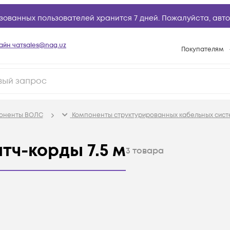
зованных пользователей хранится 7 дней. Пожалуйста,
авто
айн чат
sales@nag.uz
Покупателям
Способы опла
Условия доста
Возврат товар
поненты ВОЛС
Компоненты структурированных кабельных сист
Вопросы и отв
Техническая п
тч-корды 7.5 м
3
товара
База знаний
Конфигуратор