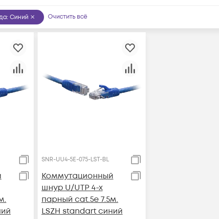
Очистить всё
рда
:
Синий
SNR-UU4-5E-075-LST-BL
й
Коммутационный
шнур U/UTP 4-х
м.
парный cat.5e 7.5м.
ний
LSZH standart синий