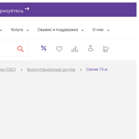
ризуйтесь
Услуги
Сервис и поддержка
О нас
ты
Wi-Fi «под ключ»
Гарантийное обслуживание
О компании
вки
Расширенная гарантия
Разовые выездные работы
Контактная информаци
а
Системная интеграция
Сервисные контракты
Банковские реквизиты
ем (СКС)
Коммутационные шнуры
Синие 7.5 м
еты
Сервисный центр
Партнеры
оддержка
Техническая поддержка
Новости
Условия оказания услуг
ы