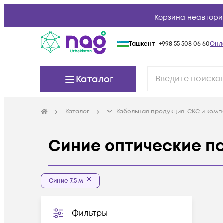
Корзина неавтори
Ташкент
+998 55 508 06 60
Онл
Каталог
Каталог
Кабельная продукция, СКС и ком
Синие оптические па
Синие 7.5 м
Фильтры