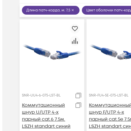
Длина патч-корда, м
:
7,5
Цвет оболочки патч-ко
SNR-UU4-6-075-LST-BL
SNR-FU4-5E-075-LST-BL
Коммутационный
Коммутационны
шнур U/UTP 4-х
шнур F/UTP 4-х
парный cat.6 7.5м.
парный cat.5e 7.5
LSZH standart синий
LSZH standart си