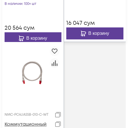
серый
В наличии
: 100+ шт
16 047
сум
20 564
сум
В корзину
В корзину
NMC-PC4UA55B-010-C-WT
Коммутационный