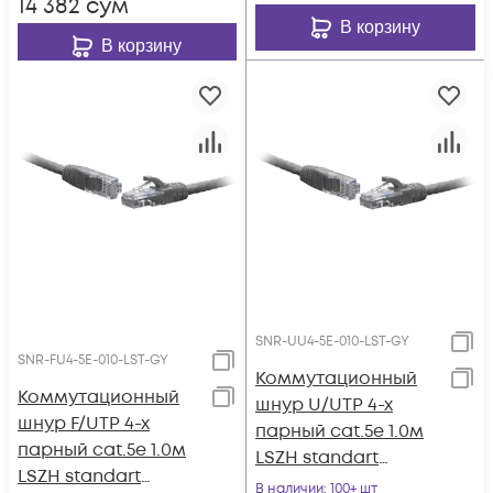
14 382
сум
В корзину
В корзину
SNR-UU4-5E-010-LST-GY
SNR-FU4-5E-010-LST-GY
Коммутационный
Коммутационный
шнур U/UTP 4-х
шнур F/UTP 4-х
парный cat.5e 1.0м
парный cat.5e 1.0м
LSZH standart
LSZH standart
серый
В наличии
: 100+ шт