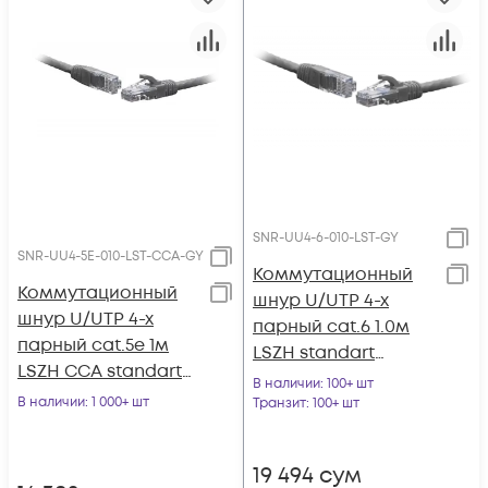
SNR-UU4-6-010-LST-GY
SNR-UU4-5E-010-LST-CCA-GY
Коммутационный
Коммутационный
шнур U/UTP 4-х
шнур U/UTP 4-х
парный cat.6 1.0м
парный cat.5e 1м
LSZH standart
LSZH CCA standart
серый
В наличии
: 100+ шт
серый
В наличии
: 1 000+ шт
Транзит
: 100+ шт
19 494
сум