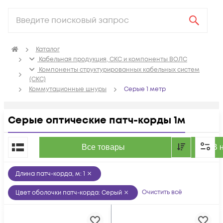
Каталог
Кабельная продукция, СКС и компоненты ВОЛС
Компоненты структурированных кабельных систем
(СКС)
Коммутационные шнуры
Серые 1 метр
Серые оптические патч-корды 1м
По популярности
Все товары
В 
Длина патч-корда, м
:
1
Очистить всё
Цвет оболочки патч-корда
:
Серый