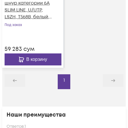
шнур категории 6A
SLIM LINE, U/UTP,
LSZH, T568B, белый, 1
м
Под заказ
59 283
сум
В корзину
1
Назад
Дальше
Наши преимущества
Ответов:
1