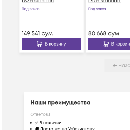
LSZH standart
LSZH standart
красный
красный
Под заказ
Под заказ
149 541
сум
80 668
сум
В корзину
В корзин
Наз
Наши преимущества
Ответов:
1
✅ В наличии
🚚 Доставка по Узбекистану