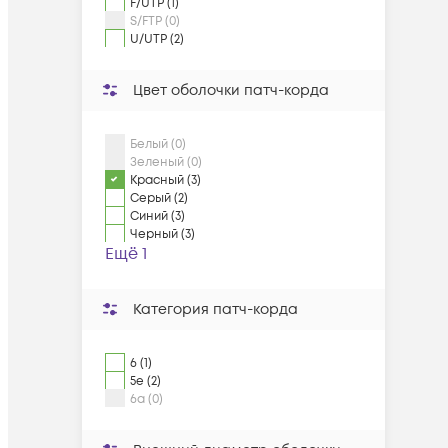
F/UTP (1)
S/FTP (0)
U/UTP (2)
Цвет оболочки патч-корда
Белый (0)
Зеленый (0)
Красный (3)
Серый (2)
Синий (3)
Черный (3)
Ещё 1
Категория патч-корда
6 (1)
5e (2)
6a (0)