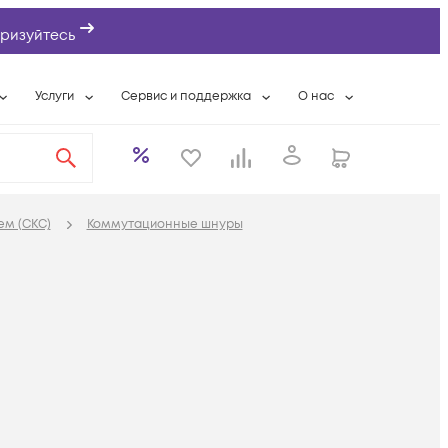
ризуйтесь
Услуги
Сервис и поддержка
О нас
ты
Wi-Fi «под ключ»
Гарантийное обслуживание
О компании
вки
Расширенная гарантия
Разовые выездные работы
Контактная информаци
а
Системная интеграция
Сервисные контракты
Банковские реквизиты
ем (СКС)
Коммутационные шнуры
еты
Сервисный центр
Партнеры
оддержка
Техническая поддержка
Новости
Условия оказания услуг
ы