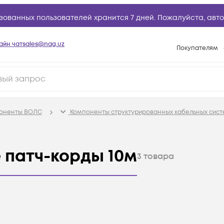
зованных пользователей хранится 7 дней. Пожалуйста,
авто
айн чат
sales@nag.uz
Покупателям
Способы опла
Условия доста
Возврат товар
поненты ВОЛС
Компоненты структурированных кабельных сист
Вопросы и отв
Техническая п
 патч-корды 10м
База знаний
3
товара
Конфигуратор