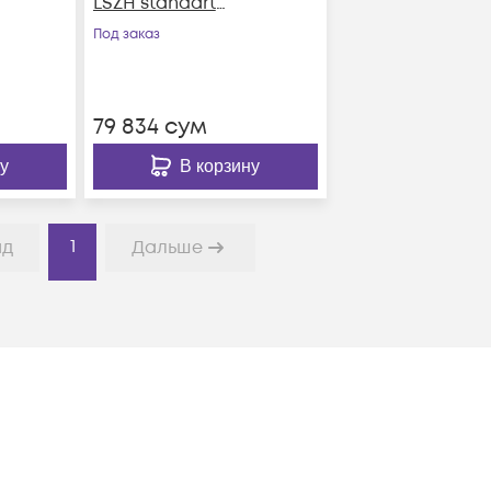
LSZH standart
красный
Под заказ
79 834
сум
у
В корзину
1
ад
Дальше