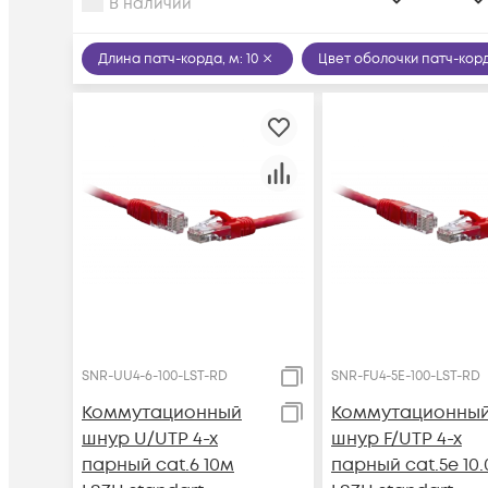
В наличии
Длина патч-корда, м
:
10
Цвет оболочки патч-кор
SNR-UU4-6-100-LST-RD
SNR-FU4-5E-100-LST-RD
Коммутационный
Коммутационны
шнур U/UTP 4-х
шнур F/UTP 4-х
парный cat.6 10м
парный cat.5e 10