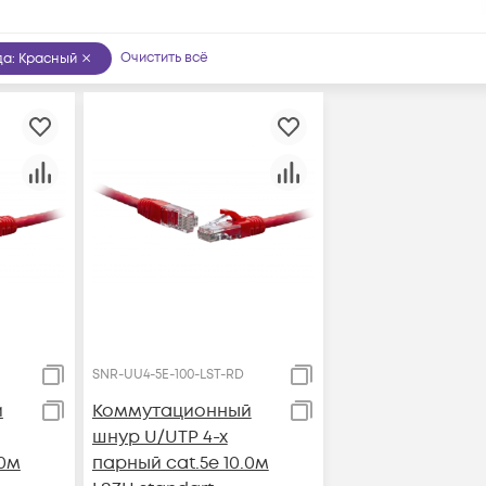
Очистить всё
да
:
Красный
SNR-UU4-5E-100-LST-RD
й
Коммутационный
шнур U/UTP 4-х
.0м
парный cat.5e 10.0м