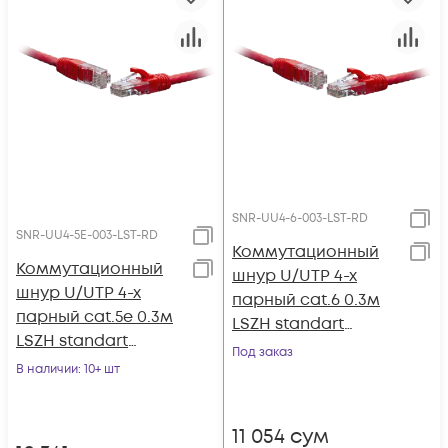
SNR-UU4-6-003-LST-RD
SNR-UU4-5E-003-LST-RD
Коммутационный
Коммутационный
шнур U/UTP 4-х
шнур U/UTP 4-х
парный cat.6 0.3м
парный cat.5e 0.3м
LSZH standart
LSZH standart
красный
Под заказ
красный
В наличии
: 10+ шт
11 054
сум