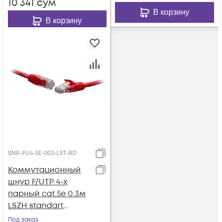
10 341
сум
В корзину
В корзину
SNR-FU4-5E-003-LST-RD
Коммутационный
шнур F/UTP 4-х
парный cat.5e 0.3м
LSZH standart
красный
Под заказ