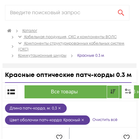
Каталог
Кабельная продукция, СКС и компоненты ВОЛС
Компоненты структурированных кабельных систем
(СКС)
Коммутационные шнуры
Красные 0.3 м
Красные оптические патч-корды 0.3 м
По популярности
Все товары
В 
Длина патч-корда, м
:
0,3
Очистить всё
Цвет оболочки патч-корда
:
Красный