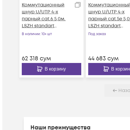
Коммутационный
Коммутационны
шнур U/UTP 4-х
шнур U/UTP 4-х
парный cat.6 5,0м.
парный cat.5e 5,0
LSZH standart
LSZH standart
чёрный
чёрный
В наличии
: 10+ шт
Под заказ
62 318
сум
44 683
сум
В корзину
В корзин
Наз
Наши преимущества