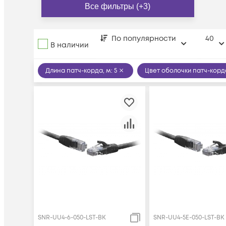
Все фильтры (+3)
По популярности
40
В наличии
Длина патч-корда, м
:
5
Цвет оболочки патч-корд
SNR-UU4-6-050-LST-BK
SNR-UU4-5E-050-LST-BK