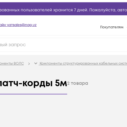
зованных пользователей хранится 7 дней. Пожалуйста,
авто
айн чат
sales@nag.uz
Покупателям
Способы опла
Условия доста
Возврат товар
поненты ВОЛС
Компоненты структурированных кабельных сист
Вопросы и отв
Техническая п
патч-корды 5м
2
товара
База знаний
Конфигуратор