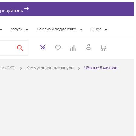
ризуйтесь
Услуги
Сервис и поддержка
О нас
ты
Wi-Fi «под ключ»
Гарантийное обслуживание
О компании
вки
Расширенная гарантия
Разовые выездные работы
Контактная информаци
а
Системная интеграция
Сервисные контракты
Банковские реквизиты
ем (СКС)
Коммутационные шнуры
Чёрные 5 метров
еты
Сервисный центр
Партнеры
оддержка
Техническая поддержка
Новости
Условия оказания услуг
ы