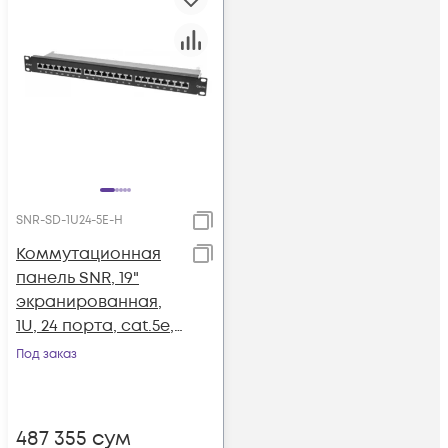
SNR-SD-1U24-5E-H
Коммутационная
панель SNR, 19"
экранированная,
1U, 24 порта, cat.5e,
горизонтальная
Под заказ
заделка
487 355
сум