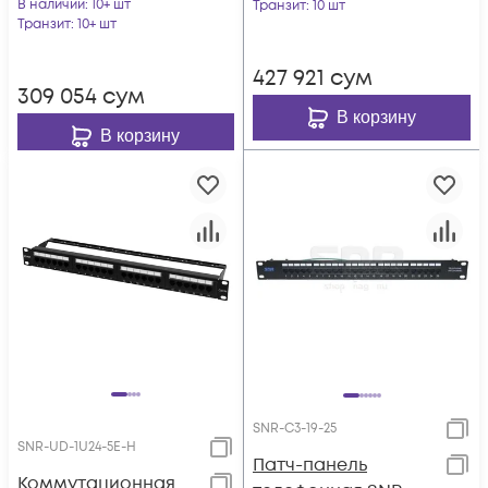
горизонтальная
В наличии
: 10+ шт
горизонтальная
Транзит
: 10 шт
заделка
Транзит
: 10+ шт
заделка
427 921
сум
309 054
сум
В корзину
В корзину
SNR-C3-19-25
SNR-UD-1U24-5E-H
Патч-панель
Коммутационная