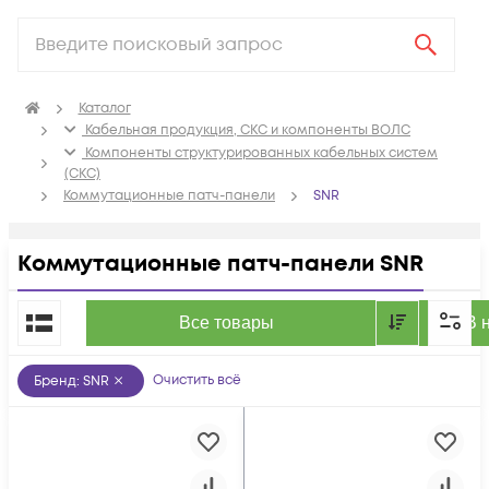
Каталог
Кабельная продукция, СКС и компоненты ВОЛС
Компоненты структурированных кабельных систем
(СКС)
Коммутационные патч-панели
SNR
Коммутационные патч-панели SNR
По популярности
Все товары
В 
Очистить всё
Бренд
:
SNR