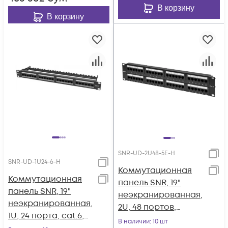
В корзину
В корзину
SNR-UD-2U48-5E-H
SNR-UD-1U24-6-H
Коммутационная
Коммутационная
панель SNR, 19"
панель SNR, 19"
неэкранированная,
неэкранированная,
2U, 48 портов,
1U, 24 порта, cat.6,
cat.5e,
В наличии
: 10 шт