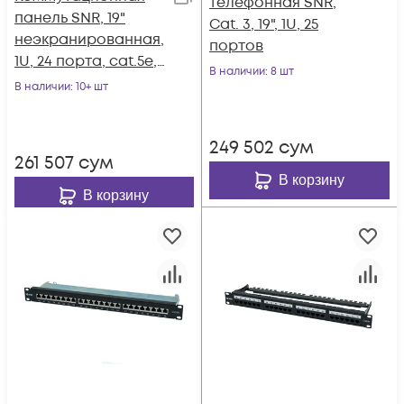
телефонная SNR,
панель SNR, 19"
Cat. 3, 19", 1U, 25
неэкранированная,
портов
1U, 24 порта, cat.5e,
В наличии
: 8 шт
горизонтальная
В наличии
: 10+ шт
заделка
249 502
сум
261 507
сум
В корзину
В корзину