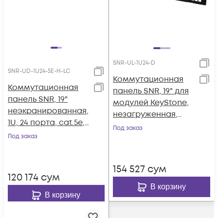
SNR-UL-1U24-D
SNR-UD-1U24-5E-H-LC
Коммутационная
Коммутационная
панель SNR, 19" для
панель SNR, 19"
модулей KeyStone,
неэкранированная,
незагруженная,
1U, 24 порта, cat.5e,
неэкранированная,
Под заказ
горизонтальная
Под заказ
1U, 24 порта,
заделка
разборная, порты
без шторок
154 527
сум
120 174
сум
В корзину
В корзину