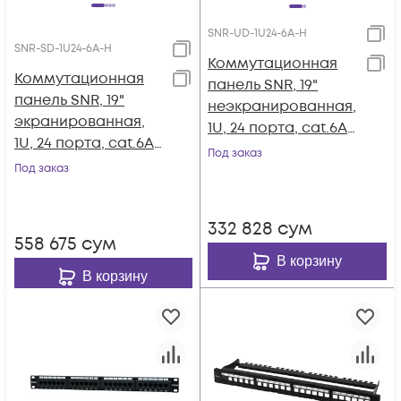
SNR-UD-1U24-6А-H
SNR-SD-1U24-6А-H
Коммутационная
Коммутационная
панель SNR, 19"
панель SNR, 19"
неэкранированная,
экранированная,
1U, 24 порта, cat.6А,
1U, 24 порта, cat.6А,
горизонтальная
Под заказ
горизонтальная
Под заказ
заделка
заделка
332 828
сум
558 675
сум
В корзину
В корзину