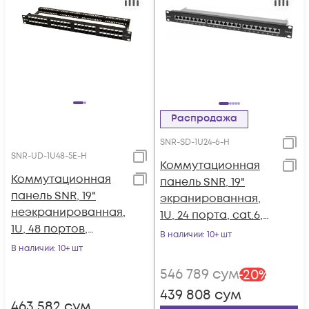
Распродажа
SNR-SD-1U24-6-H
SNR-UD-1U48-5E-H
Коммутационная
Коммутационная
панель SNR, 19"
панель SNR, 19"
экранированная,
неэкранированная,
1U, 24 порта, cat.6,
1U, 48 портов,
горизонтальная
В наличии
: 10+ шт
cat.5e,
заделка
В наличии
: 10+ шт
горизонтальная
546 789
сум
-
20
%
заделка
439 808
сум
463 582
сум