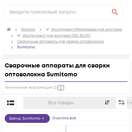
Каталог
Инструмент/Материалы для монтажа
Инструмент для монтажа СКС ВОЛС
Сварочные аппараты для сварки оптоволокна
Sumitomo
Сварочные аппараты для сварки
оптоволокна Sumitomo
Техническая информация (
2
)
По популярности
Все товары
В 
Очистить всё
Бренд
:
Sumitomo