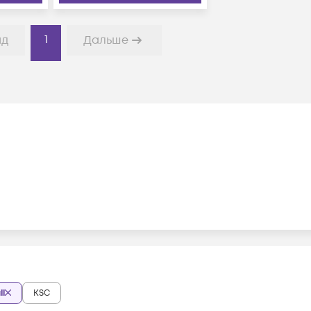
1
ад
Дальше
ll
KSC