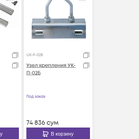
UK-P-02B
Узел крепления УК-
П-02Б
Под заказ
74 836
сум
у
В корзину