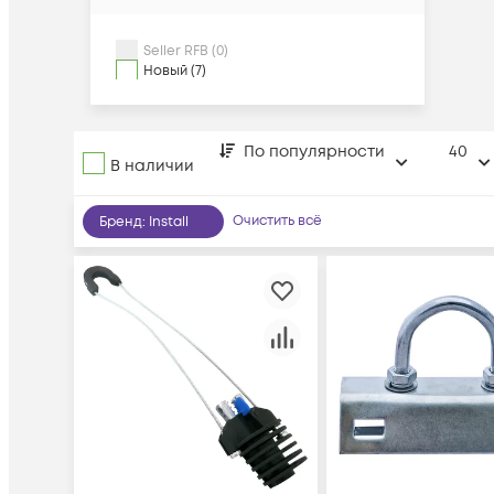
Seller RFB (0)
Новый (7)
По популярности
40
В наличии
Очистить всё
Бренд
:
Install