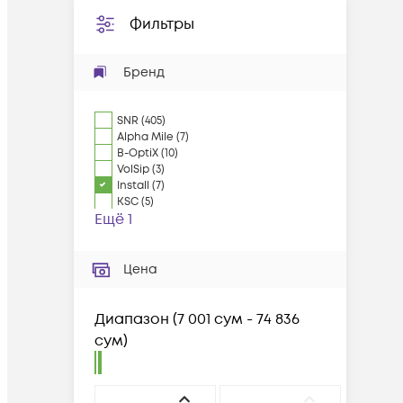
Фильтры
Бренд
SNR
(
405
)
Alpha Mile
(
7
)
B-OptiX
(
10
)
VolSip
(
3
)
Install
(
7
)
KSC
(
5
)
Ещё 1
Цена
Диапазон
(
7 001 сум - 74 836
сум
)