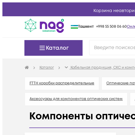
Корзина неавтори
Ташкент
+998 55 508 06 60
Онл
Каталог
Каталог
Кабельная продукция, СКС и ком
FTTH коробки распределительные
Оптические па
Аксессуары для компонентов оптических систем
Компоненты оптическ
Аттенюаторы оптические