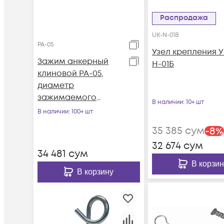
Распродажа
UK-N-01B
PA-05
Узел крепления У
Зажим анкерный
Н-01Б
клиновой PA-05,
диаметр
зажимаемого
В наличии
: 10+ шт
элемента 3-5 мм
В наличии
: 100+ шт
35 385
сум
-
8
%
32 674
сум
34 481
сум
В корзин
В корзину