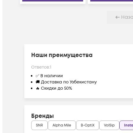
Наз
Наши преимущества
Ответов:
1
✅ В наличии
🚚 Доставка по Узбекистану
🔥 Скидки до 50%
Бренды
SNR
Alpha Mile
B-OptiX
VolSip
Insta