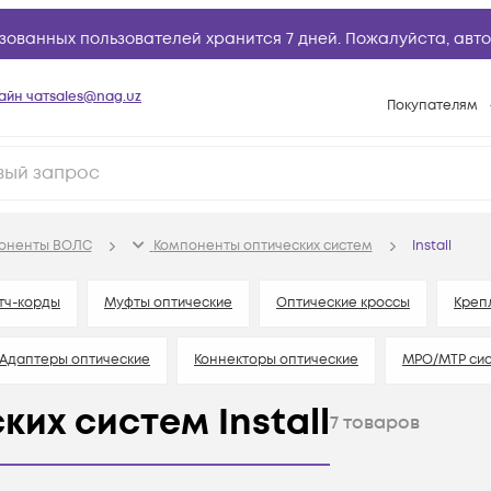
зованных пользователей хранится 7 дней. Пожалуйста,
авто
айн чат
sales@nag.uz
Покупателям
Способы опла
Условия доста
Возврат товар
поненты ВОЛС
Компоненты оптических систем
Install
Вопросы и отв
Техническая п
тч-корды
Муфты оптические
Оптические кроссы
Креп
База знаний
Адаптеры оптические
Коннекторы оптические
MPO/MTP сис
Конфигуратор
их систем Install
7
товаров