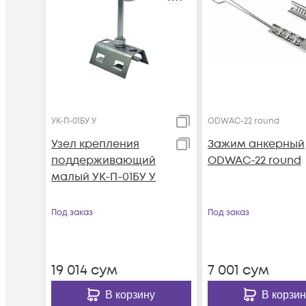
УК-П-01БУ У
ODWAC-22 round
Узел крепления
Зажим анкерный
поддерживающий
ODWAC-22 round
малый УК-П-01БУ У
Под заказ
Под заказ
19 014
сум
7 001
сум
В корзину
В корзин