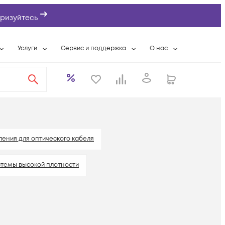
ризуйтесь
Услуги
Сервис и поддержка
О нас
ты
Wi-Fi «под ключ»
Гарантийное обслуживание
О компании
вки
Расширенная гарантия
Разовые выездные работы
Контактная информаци
а
Системная интеграция
Сервисные контракты
Банковские реквизиты
еты
Сервисный центр
Партнеры
оддержка
Техническая поддержка
Новости
ления для оптического кабеля
Условия оказания услуг
темы высокой плотности
ы