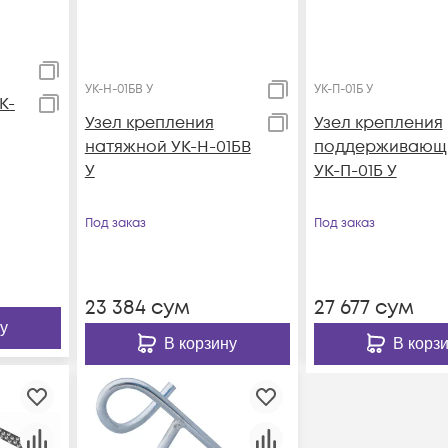
УК-Н-01БВ У
УК-П-01Б У
К-
Узел крепления
Узел крепления
натяжной УК-Н-01БВ
поддерживающ
У
УК-П-01Б У
Под заказ
Под заказ
23 384
сум
27 677
сум
у
В корзину
В корз