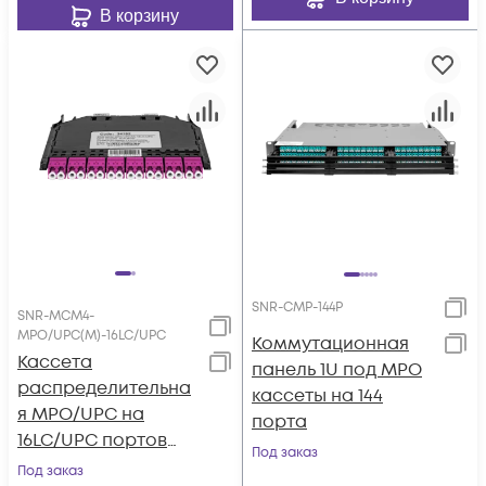
В корзину
SNR-CMP-144P
SNR-MCM4-
MPO/UPC(M)-16LC/UPC
Коммутационная
Кассета
панель 1U под MPO
распределительна
кассеты на 144
я MPO/UPC на
порта
16LC/UPC портов
Под заказ
MM (OM4) для SNR-
Под заказ