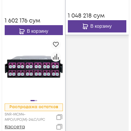
CMP-144P
1 048 218
сум
1 602 176
сум
В корзину
В корзину
Распродажа остатков
SNR-MCM4-
MPO/UPC(M)-24LC/UPC
Кассета