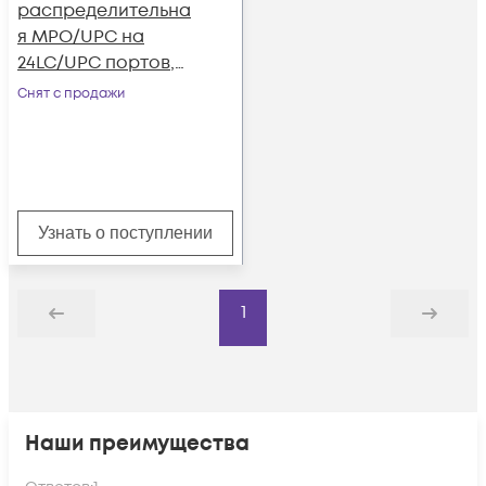
распределительна
я MPO/UPC на
24LC/UPC портов,
MM (OM4)
Снят с продажи
Узнать о поступлении
1
Назад
Дальше
Наши преимущества