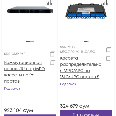
SNR-MCS-
MPO/APC(M)-16LC/UPC
SNR-CMP-96P
Кассета
Коммутационная
распределительна
панель 1U под MPO
я MPO/APC на
кассеты на 96
16LC/UPC портов SM
портов
для SNR-CMP-144P
Под заказ
Под заказ
324 679
сум
923 104
сум
В корзину