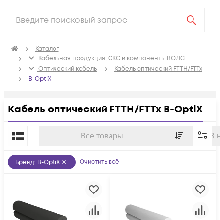
Каталог
Кабельная продукция, СКС и компоненты ВОЛС
Оптический кабель
Кабель оптический FTTH/FTTx
B-OptiX
Кабель оптический FTTH/FTTx B-OptiX
По популярности
Все товары
В 
Очистить всё
Бренд
:
B-OptiX