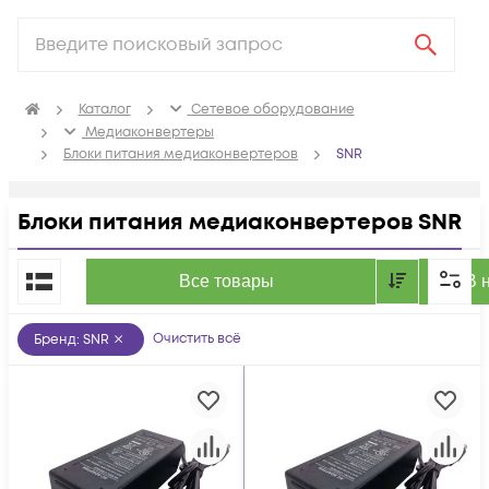
Каталог
Сетевое оборудование
Медиаконвертеры
Блоки питания медиаконвертеров
SNR
Блоки питания медиаконвертеров SNR
По популярности
Все товары
В 
Очистить всё
Бренд
:
SNR