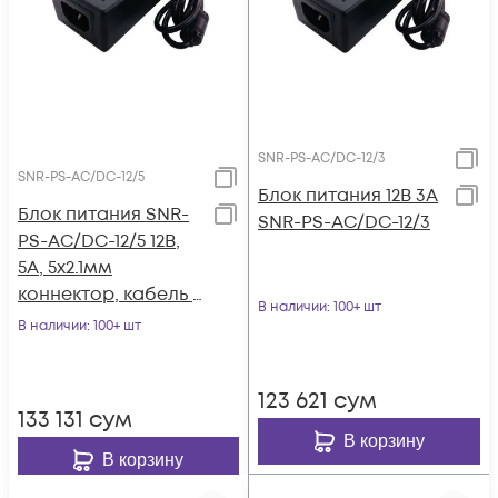
SNR-PS-AC/DC-12/3
SNR-PS-AC/DC-12/5
Блок питания 12В 3А
Блок питания SNR-
SNR-PS-AC/DC-12/3
PS-AC/DC-12/5 12В,
5А, 5x2.1мм
коннектор, кабель с
В наличии
: 100+ шт
вилкой для подкл. к
В наличии
: 100+ шт
220В
123 621
сум
133 131
сум
В корзину
В корзину