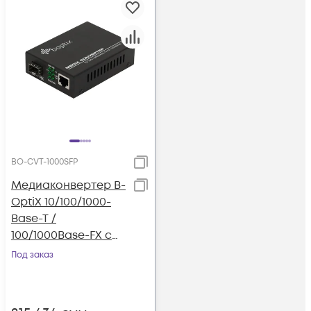
BO-CVT-1000SFP
Медиаконвертер B-
OptiX 10/100/1000-
Base-T /
100/1000Base-FX с
SFP-портом
Под заказ