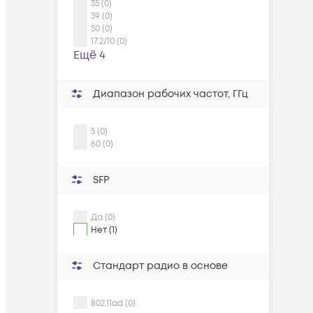
35 (0)
39 (0)
50 (0)
17.2/10 (0)
Ещё 4
Диапазон рабочих частот, ГГц
5 (0)
60 (0)
SFP
Да (0)
Нет (1)
Стандарт радио в основе
802.11ad (0)