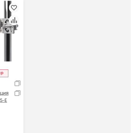
ар
ция
V5-E