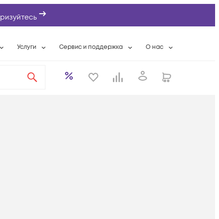
ризуйтесь
Услуги
Сервис и поддержка
О нас
ты
Wi-Fi «под ключ»
Гарантийное обслуживание
О компании
вки
Расширенная гарантия
Разовые выездные работы
Контактная информаци
а
Системная интеграция
Сервисные контракты
Банковские реквизиты
еты
Сервисный центр
Партнеры
оддержка
Техническая поддержка
Новости
Условия оказания услуг
ы