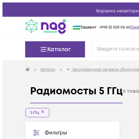
Корзина неавтори
Ташкент
+998 55 508 06 60
Онл
Каталог
Каталог
Беспроводное сетевое оборудов
Радиомосты 5 ГГц
6
тов
5 ГГц
Фильтры