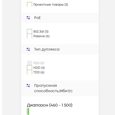
Проектные товары (5)
PoE
802.3at (5)
Passive (6)
Тип дуплекса
FDD (0)
HDD (4)
TDD (6)
Пропускная
способность,Мбит/с
Диапазон
(
460 - 1 500
)