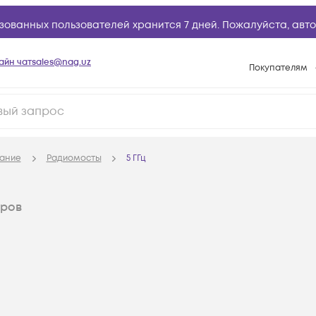
зованных пользователей хранится 7 дней. Пожалуйста,
авто
айн чат
sales@nag.uz
Покупателям
Способы опла
Условия доста
Возврат товар
ание
Радиомосты
5 ГГц
Вопросы и отв
Техническая п
аров
База знаний
Конфигуратор