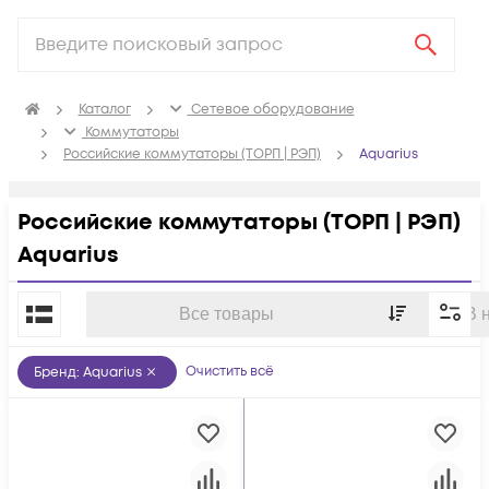
Каталог
Сетевое оборудование
Коммутаторы
Российские коммутаторы (ТОРП | РЭП)
Aquarius
Российские коммутаторы (ТОРП | РЭП)
Aquarius
По популярности
Все товары
В 
Очистить всё
Бренд
:
Aquarius