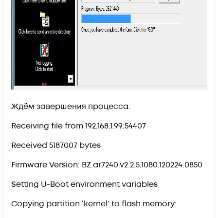
Ждём завершения процесса.
Receiving file from 192.168.1.99:54407
Received 5187007 bytes
Firmware Version: BZ.ar7240.v2.2.5.1080.120224.0850
Setting U-Boot environment variables
Copying partition ‘kernel’ to flash memory: