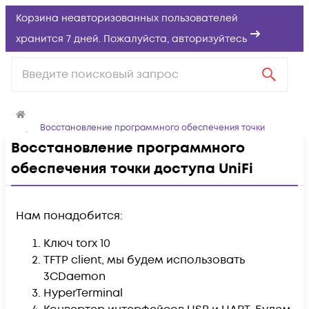
Корзина неавторизованных пользователей
хранится 7 дней. Пожалуйста,
авторизуйтесь
Восстановление программного обеспечения точки
доступа UniFi
Восстановление программного
обеспечения точки доступа UniFi
Нам понадобится:
Ключ torx 10
TFTP client, мы будем использовать
3CDaemon
HyperTerminal