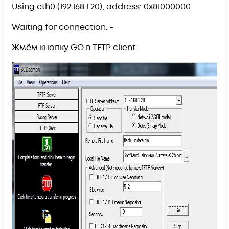
Using eth0 (192.168.1.20), address: 0x81000000
Waiting for connection: -
Жмём кнопку GO в TFTP client