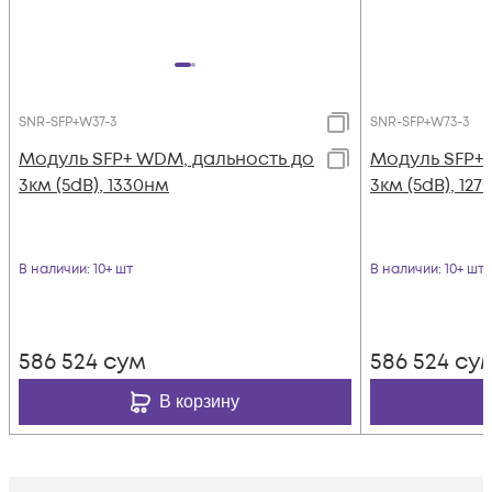
SNR-SFP+W37-3
SNR-SFP+W73-3
Модуль SFP+ WDM, дальность до
Модуль SFP+
3км (5dB), 1330нм
3км (5dB), 12
В наличии
: 10+ шт
В наличии
: 10+ шт
586 524
сум
586 524
су
В корзину