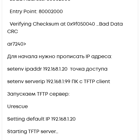
Entry Point: 80002000
Verifying Checksum at 0x9f050040 …Bad Data
CRC
ar7240>
Для начала нужно прописать IP адреса:
setenv ipaddr 192.168.1.20 точка доступа
setenv serverip 192.168.1.99 ПК с TFTP client
Запускаем TFTP сервер:
Urescue
Setting default IP 192.168.1.20
Starting TFTP server…