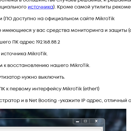
блемы в большинстве случаев решаемы, и решаемы с 
фициального
источника
). Кроме самой утилиты реком
 (ПО доступно на официальном сайте MikroTik
е имеющиеся у вас средства мониторинга и защиты (
го ПК адрес 192.168.88.2
источника MikroTik.
м к восстановлению нашего MikroTik.
тизатор нужно выключить.
К к первому интерфейсу MikroTik (ether1)
стратор и в Net Booting -укажите IP адрес, отличный от