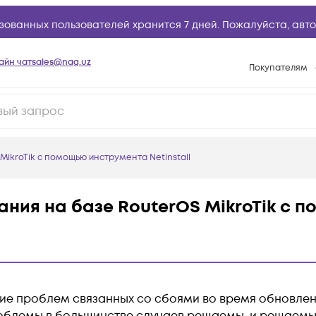
зованных пользователей хранится 7 дней. Пожалуйста,
авто
айн чат
sales@nag.uz
Покупателям
Способы опла
Условия доста
Возврат товар
ikroTik с помощью инструмента Netinstall
Вопросы и отв
Техническая п
ния на базе RouterOS MikroTik с 
База знаний
Конфигуратор
е проблем связанных со сбоями во время обновлени