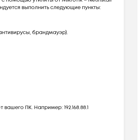
помощью утилиты от MikroTik – Netinstall
ендуется выполнить следующие пункты:
антивирусы, брандмауэр).
 вашего ПК. Например: 192.168.88.1