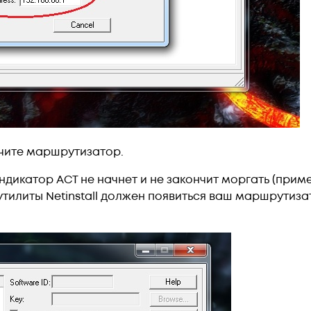
ючите маршрутизатор.
индикатор ACT не начнет и не закончит моргать (приме
s утилиты Netinstall должен появиться ваш маршрутиз