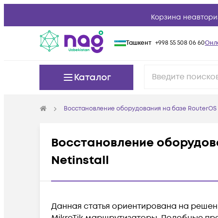
Корзина неавтори
Ташкент
+998 55 508 06 60
Онл
Каталог
Восстановление оборудования на базе RouterOS M
Восстановление оборудова
Netinstall
Данная статья ориентирована на решени