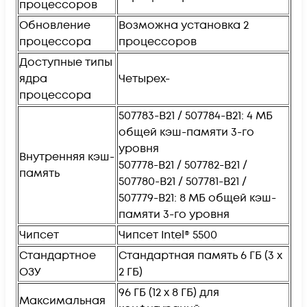
процессоров
Обновление
Возможна установка 2
процессора
процессоров
Доступные типы
ядра
Четырех-
процессора
507783-B21 / 507784-B21: 4 МБ
общей кэш-памяти 3-го
уровня
Внутренняя кэш-
507778-B21 / 507782-B21 /
память
507780-B21 / 507781-B21 /
507779-B21: 8 МБ общей кэш-
памяти 3-го уровня
Чипсет
Чипсет Intel® 5500
Стандартное
Стандартная память 6 ГБ (3 x
ОЗУ
2 ГБ)
96 ГБ (12 x 8 ГБ) для
Максимальная