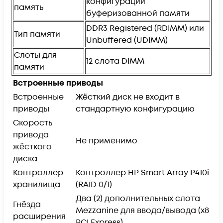
конфигураций
память
буферизованной памяти
DDR3 Registered (RDIMM) или
Тип памяти
Unbuffered (UDIMM)
Слоты для
12 слота DIMM
памяти
Встроенные приводы
Встроенные
Жёсткий диск не входит в
приводы
стандартную конфигурацию
Скорость
привода
Не применимо
жёсткого
диска
Контроллер
Контроллер HP Smart Array P410i
хранилища
(RAID 0/1)
Два (2) дополнительных слота
Гнёзда
Mezzanine для ввода/вывода (x8
расширения
PCI Express)