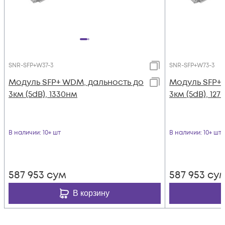
SNR-SFP+W37-3
SNR-SFP+W73-3
Модуль SFP+ WDM, дальность до
Модуль SFP+
3км (5dB), 1330нм
3км (5dB), 12
В наличии
: 10+ шт
В наличии
: 10+ шт
587 953
сум
587 953
су
В корзину