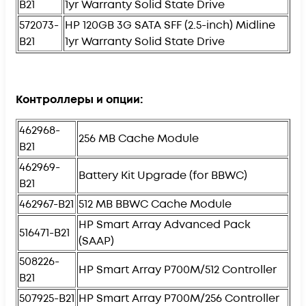
B21
1yr Warranty Solid State Drive
572073-
HP 120GB 3G SATA SFF (2.5-inch) Midline
B21
1yr Warranty Solid State Drive
Контроллеры и опции:
462968-
256 MB Cache Module
B21
462969-
Battery Kit Upgrade (for BBWC)
B21
462967-B21
512 MB BBWC Cache Module
HP Smart Array Advanced Pack
516471-B21
(SAAP)
508226-
HP Smart Array P700M/512 Controller
B21
507925-B21
HP Smart Array P700M/256 Controller