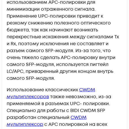
использованием APC-полировки для
минимизации отраженного сигнала.
Применение UPC-полировки приводит к
резкому снижению полезного оптического
бюджета, так как начинают возникать
перекрестные искажения между сигналами Tx
и Rx, поэтому исключения не составляет и
разъем самого SFP-модуля. Из-за того, что
очень тяжело сделать APC-полировку внутри
самого SFP-модуля, используется пигтейл
LC/APC, приваренный другим концом внутрь
самого SFP-модуля.
Использование классических
CWDM
мультиплексоров
также невозможно, из-за
применяемой в разъемах UPC- полировки.
Специально для работы с BIDI CWDM SFP
разработан специальный
CWDM
мультиплексор
с APC полировкой на всех