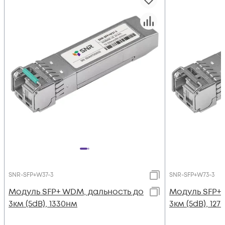
SNR-SFP+W37-3
SNR-SFP+W73-3
Модуль SFP+ WDM, дальность до
Модуль SFP+
3км (5dB), 1330нм
3км (5dB), 12