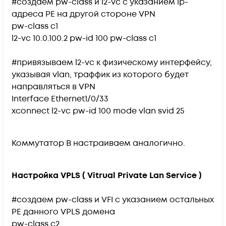
#создаем pw-class и l2-vc с указанием ip-
адреса PE на другой стороне VPN
pw-class c1
l2-vc 10.0.100.2 pw-id 100 pw-class c1
#привязываем l2-vc к физическому интерфейсу,
указывая vlan, траффик из которого будет
направляться в VPN
Interface Ethernet1/0/33
xconnect l2-vc pw-id 100 mode vlan svid 25
Коммутатор B настраиваем аналогично.
Настройка VPLS ( Vitrual Private Lan Service )
#создаем pw-class и VFI с указанием остальных
PE данного VPLS домена
pw-class c2