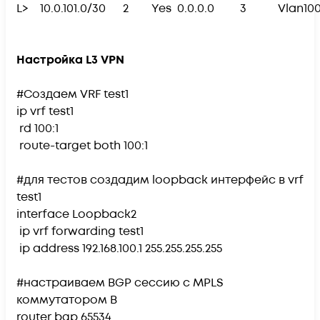
L> 10.0.101.0/30 2 Yes 0.0.0.0 3 Vlan1
Настройка L3 VPN
#Создаем VRF test1
ip vrf test1
rd 100:1
route-target both 100:1
#для тестов создадим loopback интерфейс в vrf
test1
interface Loopback2
ip vrf forwarding test1
ip address 192.168.100.1 255.255.255.255
#настраиваем BGP сессию с MPLS
коммутатором B
router bgp 65534