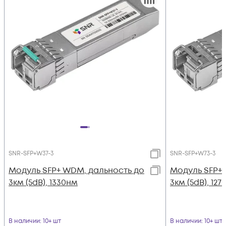
SNR-SFP+W37-3
SNR-SFP+W73-3
Модуль SFP+ WDM, дальность до
Модуль SFP+
3км (5dB), 1330нм
3км (5dB), 12
В наличии
: 10+ шт
В наличии
: 10+ шт