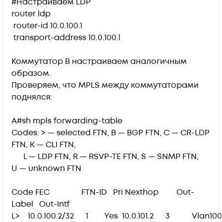
#Настраиваем LDP
router ldp
router-id 10.0.100.1
transport-address 10.0.100.1
Коммутатор B настраиваем аналогичным
образом.
Проверяем, что MPLS между коммутаторами
поднялся:
A#sh mpls forwarding-table
Codes: > — selected FTN, B — BGP FTN, C — CR-LDP
FTN, K — CLI FTN,
L — LDP FTN, R — RSVP-TE FTN, S — SNMP FTN,
U — unknown FTN
Code FEC FTN-ID Pri Nexthop Out-
Label Out-Intf
L> 10.0.100.2/32 1 Yes 10.0.101.2 3 Vlan1