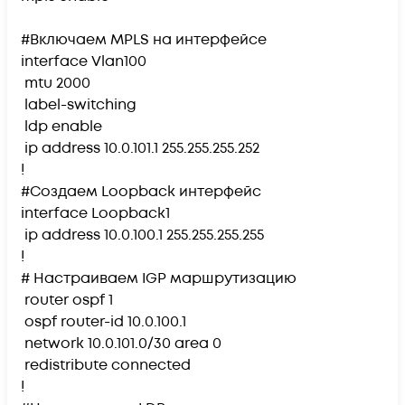
#Включаем MPLS на интерфейсе
interface Vlan100
mtu 2000
label-switching
ldp enable
ip address 10.0.101.1 255.255.255.252
!
#Создаем Loopback интерфейс
interface Loopback1
ip address 10.0.100.1 255.255.255.255
!
# Настраиваем IGP маршрутизацию
router ospf 1
ospf router-id 10.0.100.1
network 10.0.101.0/30 area 0
redistribute connected
!