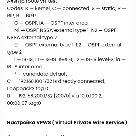
A#sh ip route vrf test1
Codes: K — kernel, C — connected, S — static, R —
RIP, B — BGP
O — OSPF, IA — OSPF inter area
N1 — OSPF NSSA external type 1, N2 — OSPF
NSSA external type 2
E1 — OSPF external type 1, E2 — OSPF external
type 2
i — IS-IS, L1 — IS-IS level-1, L2 — IS-IS level-2, ia —
IS-IS inter area
* — candidate default
C 192.168.100.1/32 is directly connected,
Loopback2 tag:0
B 192.168.200.1/32 [200/0] via 10.0.100.2,
00:00:07 tag:0
Настройка VPWS ( Virtual Private Wire Service )