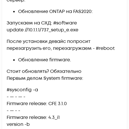
сервер.
Обновление ONTAP на FAS2020:
Запускаем на СХД: #software
update //10.1.1.1/737_setup_e.exe
После установки девайс попросит
перезагрузить его, перезагружаем - #reboot
Обновление firmware.
Стоит обновлять? Обязательно
Первым делом System firmware:
#sysconfig -a
- — - — -
Firmware release: CFE 3.1.0
- — - -
Firmware release: 4.3_i1
version -b