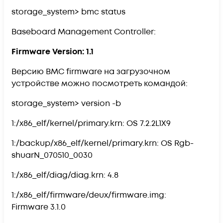
storage_system> bmc status
Baseboard Management Controller:
Firmware Version: 1.1
Версию BMC firmware на загрузочном
устройстве можно посмотреть командой:
storage_system> version -b
1:/x86_elf/kernel/primary.krn: OS 7.2.2L1X9
1:/backup/x86_elf/kernel/primary.krn: OS Rgb-
shuarN_070510_0030
1:/x86_elf/diag/diag.krn: 4.8
1:/x86_elf/firmware/deux/firmware.img:
Firmware 3.1.0