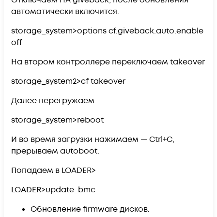
Отключаем HA giveback, после обновления
автоматически включится.
storage_system>options cf.giveback.auto.enable
off
На втором контроллере переключаем takeover
storage_system2>cf takeover
Далее перегружаем
storage_system>reboot
И во время загрузки нажимаем — Ctrl+C,
прерываем autoboot.
Попадаем в LOADER>
LOADER>update_bmc
Обновление firmware дисков.