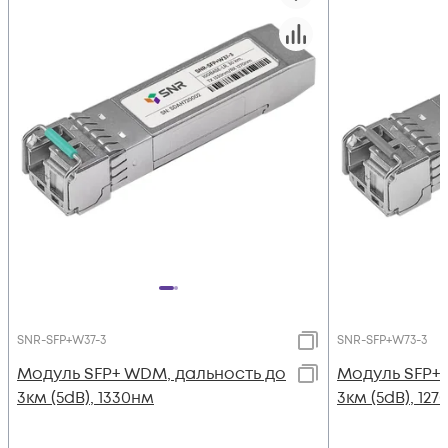
SNR-SFP+W37-3
SNR-SFP+W73-3
Модуль SFP+ WDM, дальность до
Модуль SFP+
3км (5dB), 1330нм
3км (5dB), 12