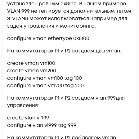
установлен равным 0x8100. В нашем примере
VLAN 999 не теггируется дополнительным тегом
S-VLANи может использоваться например для
задач управления и мониторинга.
configure vman ethertype 0x8100
На коммутаторах Р1 и Р2 создаем два vman:
create vman vm100
create vman vm200
configure vman vm100 tag 100
configure vman vm200 tag 200
На коммутаторах Р1 и Р2 создаем vlan 999для
управления:
create vlan vl999
configure vlan vl999 tag 999
На коммутаторах Р1 и Р2 добавляем vman