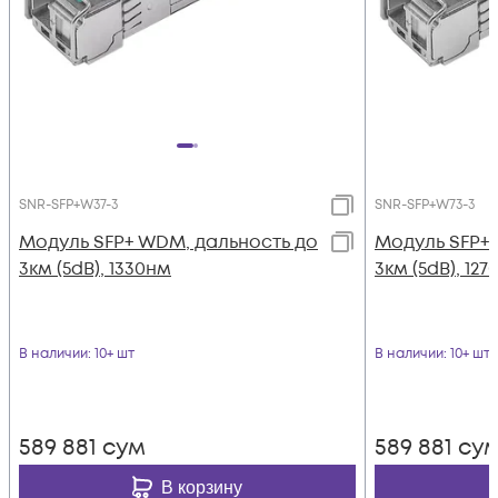
SNR-SFP+W37-3
SNR-SFP+W73-3
Модуль SFP+ WDM, дальность до
Модуль SFP+
3км (5dB), 1330нм
3км (5dB), 12
В наличии
: 10+ шт
В наличии
: 10+ шт
589 881
сум
589 881
су
В корзину