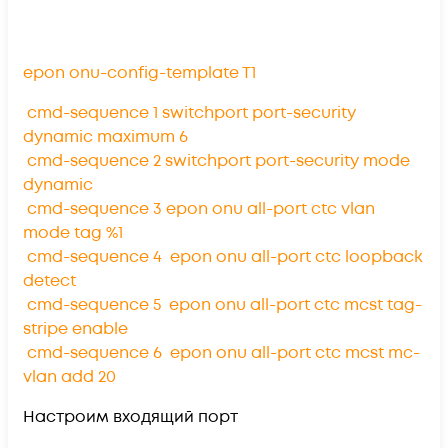
epon onu-config-template T1
cmd-sequence 1 switchport port-security
dynamic maximum 6
cmd-sequence 2 switchport port-security mode
dynamic
cmd-sequence 3 epon onu all-port ctc vlan
mode tag %1
cmd-sequence 4 epon onu all-port ctc loopback
detect
cmd-sequence 5 epon onu all-port ctc mcst tag-
stripe enable
cmd-sequence 6 epon onu all-port ctc mcst mc-
vlan add 20
Настроим входящий порт