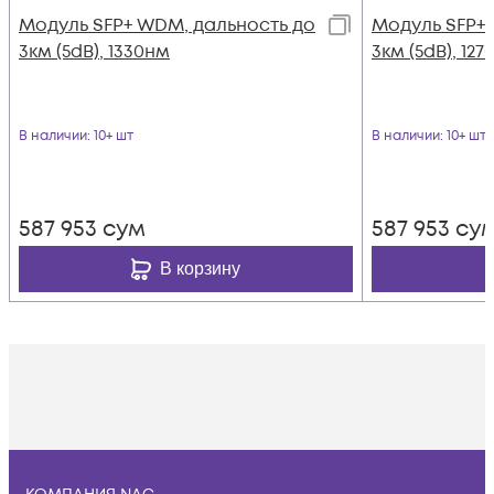
Модуль SFP+ WDM, дальность до
Модуль SFP+
3км (5dB), 1330нм
3км (5dB), 12
В наличии
: 10+ шт
В наличии
: 10+ шт
587 953
сум
587 953
су
В корзину