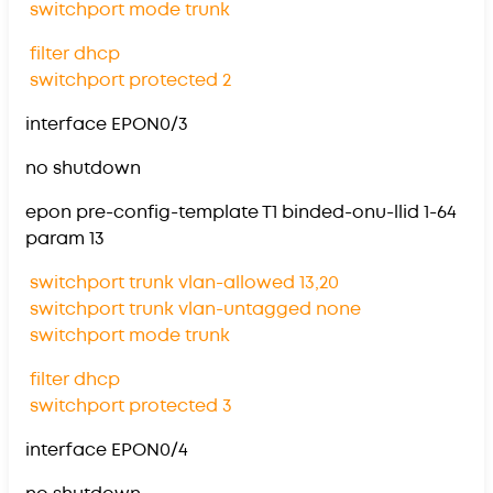
switchport mode trunk
filter dhcp
switchport protected 2
interface EPON0/3
no shutdown
epon pre-config-template T1 binded-onu-llid 1-64
param 13
switchport trunk vlan-allowed 13,20
switchport trunk vlan-untagged none
switchport mode trunk
filter dhcp
switchport protected 3
interface EPON0/4