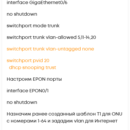
interface GigaEthernet0/6
no shutdown
switchport mode trunk
switchport trunk vlan-allowed 5,11-14,20
switchport trunk vlan-untagged none
switchport pvid 20
dhcp snooping trust
Настроим EPON порты
interface EPON0/1
no shutdown
Назначим ранее созданный шаблон T1 для ONU
с номерами 1-64 и зададим vlan для Интернет