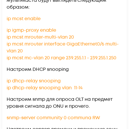
мультикаста будут выглядеть следующим
образом:
ip mcst enable
ip igmp-proxy enable
ip mcst mrouter-multi-vlan 20
ip mcst mrouter interface GigaEthernet0/6 multi-
vlan 20
ip mcst mc-vlan 20 range 239.255.1.1 - 239.255.1.250
Настроим DHCP snooping
ip dhcp-relay snooping
ip dhcp-relay snooping vlan 11-14
Настроим snmp для опроса OLT на предмет
уровня сигнала до ONU и прочего.
snmp-server community 0 communa RW