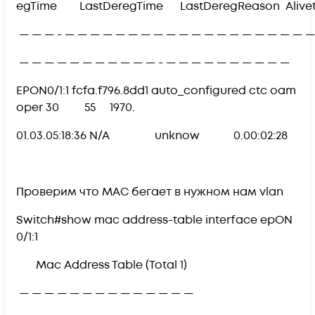
egTime LastDeregTime LastDeregReason Alive
— — — - — — — — — — — — — — — — — — — — — — — —
— — — — — — — — — — — - — — — — — — — — — —
EPON0/1:1 fcfa.f796.8dd1 auto_configured ctc oam
oper 30 55 1970.
01.03.05:18:36 N/A unknow 0.00:02:28
Проверим что МАС бегает в нужном нам vlan
Switch#show mac address-table interface epON
0/1:1
Mac Address Table (Total 1)
— — — — — — — — — — — — — —