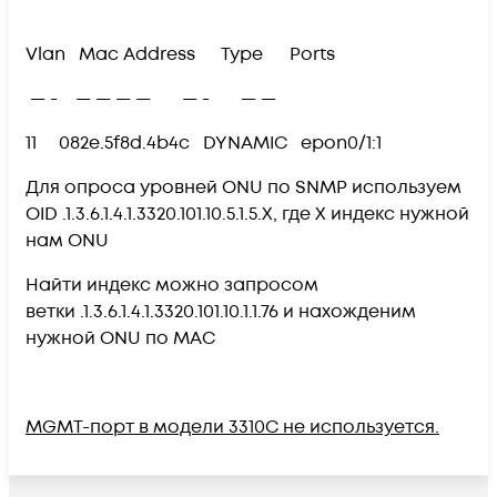
Vlan Mac Address Type Ports
— - — — — — — - — —
11 082e.5f8d.4b4c DYNAMIC epon0/1:1
Для опроса уровней ONU по SNMP используем
OID .1.3.6.1.4.1.3320.101.10.5.1.5.X, где X индекс нужной
нам ONU
Найти индекс можно запросом
ветки .1.3.6.1.4.1.3320.101.10.1.1.76 и нахожденим
нужной ONU по МАС
MGMT-порт в модели 3310C не используется.