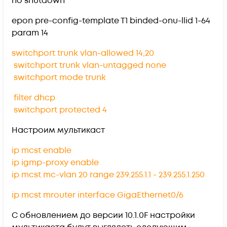
no shutdown
epon pre-config-template T1 binded-onu-llid 1-64
param 14
switchport trunk vlan-allowed 14,20
switchport trunk vlan-untagged none
switchport mode trunk
filter dhcp
switchport protected 4
Настроим мультикаст
ip mcst enable
ip igmp-proxy enable
ip mcst mc-vlan 20 range 239.255.1.1 - 239.255.1.250
ip mcst mrouter interface GigaEthernet0/6
С обновлением до версии 10.1.0F настройки