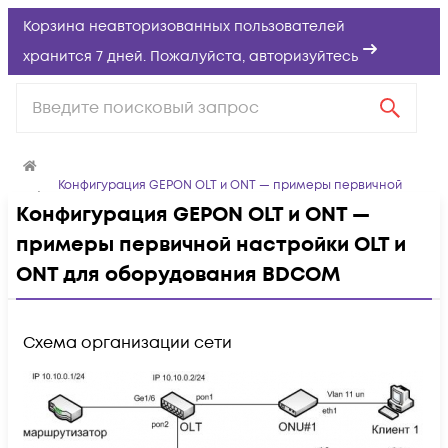
Корзина неавторизованных пользователей
хранится 7 дней. Пожалуйста,
авторизуйтесь
Конфигурация GEPON OLT и ONT — примеры первичной
настройки OLT и ONT для оборудования BDCOM
Конфигурация GEPON OLT и ONT —
примеры первичной настройки OLT и
ONT для оборудования BDCOM
Схема организации сети