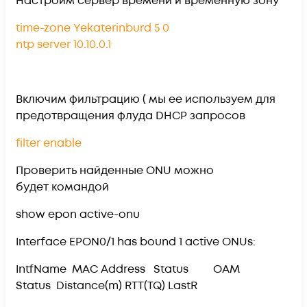
Настроим сервер времени и временную зону
time-zone Yekaterinburd 5 0
ntp server 10.10.0.1
Включим фильтрацию ( мы ее используем для
предотвращения флуда DHCP запросов
filter enable
Проверить найденные ONU можно
будет командой
show epon active-onu
Interface EPON0/1 has bound 1 active ONUs:
IntfName MAC Address Status OAM
Status Distance(m) RTT(TQ) LastR