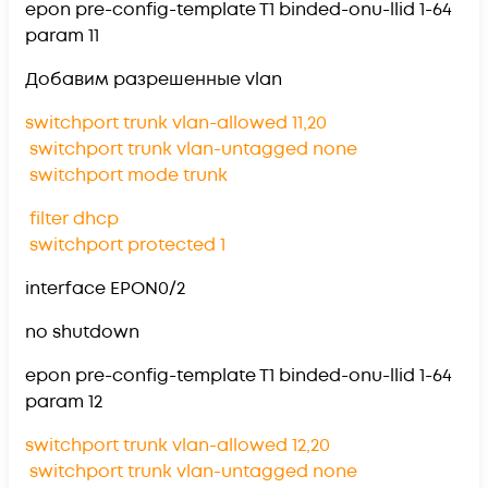
epon pre-config-template T1 binded-onu-llid 1-64
param 11
Добавим разрешенные vlan
switchport trunk vlan-allowed 11,20
switchport trunk vlan-untagged none
switchport mode trunk
filter dhcp
switchport protected 1
interface EPON0/2
no shutdown
epon pre-config-template T1 binded-onu-llid 1-64
param 12
switchport trunk vlan-allowed 12,20
switchport trunk vlan-untagged none