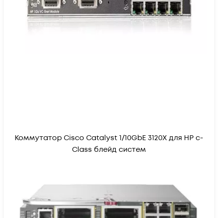
Коммутатор Cisco Catalyst 1/10GbE 3120X для HP c-
Class блейд систем