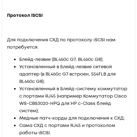
Протокол iSCSI
Для подключения СХД по протоколу iSCSI нам
потребуется:
Блейд-лезвие (BL460c G7, BL460c G8);
Установленный в Блейд-лезвие сетевой
адаптер (в BL460c G7 встроен, 554FLB для
BL460c G8);
Установленный в Блейд-систему коммутатор
с портами RJ45 (например Коммутатор Cisco
WS-CBS3020-HPQ для HP c-Class блейд
систем);
Медные патч-корды для подключения к СХД;
Сама СХД с портами RJ45 и протоколом
работы iSCSI.