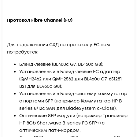
Протокол Fibre Channel (FC)
Для подключения СХД по протоколу FC нам
потребуется:
Блейд-лезвие (BL460c G7, BL460c G8);
Установленный в Блейд-лезвие FC адаптер
(QMH2462 или QMH2562 для BL460c G7, 651281-
B21 для BL460c G8);
Установленный в Блейд-систему коммутатор
с портами SFP (например Коммутатор HP B-
series 8/12c SAN для BladeSystem c-Class);
Оптические SFP модули (например Трансивер
HP 8Gb Shortwave В-series FC SFP+) с
оптическим патч-кордом;