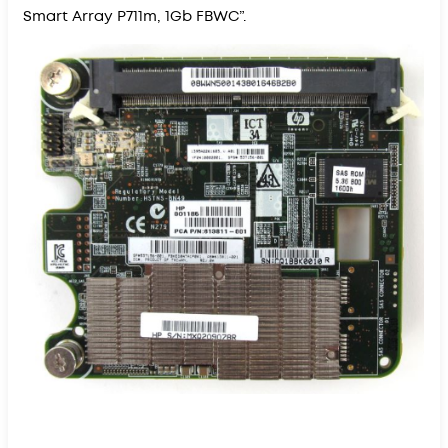
Smart Array P711m, 1Gb FBWC”.