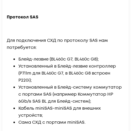
Протокол SAS
Для подключения СХД по протоколу SAS нам
потребуется:
Блейд-лезвие (BL460c G7, BL460c G8);
Установленный в Блейд-лезвие контроллер
(P711m для BL460c G7, в BL460c G8 встроен
P220i);
Установленный в Блейд-систему коммутатор
с портами SAS (например Коммутатор HP
6Gb/s SAS BL для Блейд-систем);
Кабель miniSAS-miniSAS для внешних
устройств;
Сама СХД с портами miniSAS.