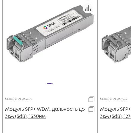
SNR-SFP+W37-3
SNR-SFP+W73-3
Модуль SFP+ WDM, дальность до
Модуль SFP+
3км (5dB), 1330нм
3км (5dB), 12