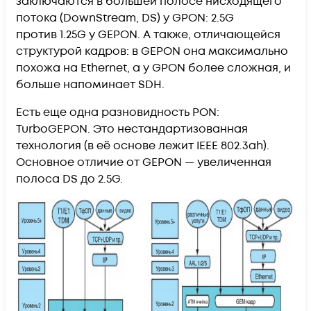
заключаются в большей полосе нисходящего
потока (DownStream, DS) у GPON: 2.5G
против 1.25G у GEPON. А также, отличающейся
структурой кадров: в GEPON она максимально
похожа на Ethernet, а у GPON более сложная, и
больше напоминает SDH.
Есть еще одна разновидность PON:
TurboGEPON. Это нестандартизованная
технология (в её основе лежит IEEE 802.3ah).
Основное отличие от GEPON — увеличенная
полоса DS до 2.5G.