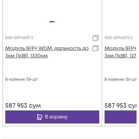
SNR-SFP+W37-3
SNR-SFP+W73-3
Модуль SFP+ WDM, дальность до
Модуль SFP+
3км (5dB), 1330нм
3км (5dB), 12
В наличии
: 10+ шт
В наличии
: 10+ шт
587 953
сум
587 953
су
В корзину