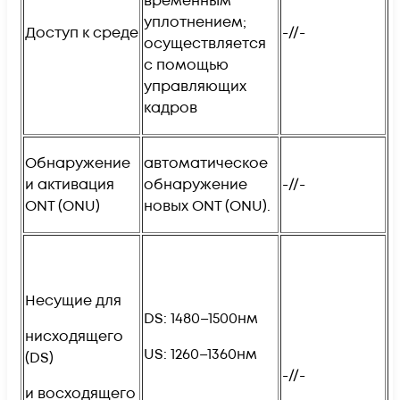
временным
уплотнением;
Доступ к среде
-//-
осуществляется
с помощью
управляющих
кадров
Обнаружение
автоматическое
и активация
обнаружение
-//-
ONT (ONU)
новых ONT (ONU).
Несущие для
DS: 1480–1500нм
ниcходящего
US: 1260–1360нм
(DS)
-//-
и восходящего