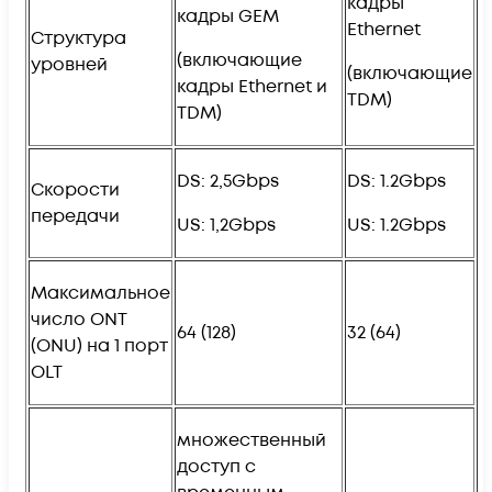
кадры
кадры GEM
Ethernet
Структура
(включающие
уровней
(включающие
кадры Ethernet и
TDM)
TDM)
DS: 2,5Gbps
DS: 1.2Gbps
Скорости
передачи
US: 1,2Gbps
US: 1.2Gbps
Максимальное
число ONT
64 (128)
32 (64)
(ONU) на 1 порт
OLT
множественный
доступ с