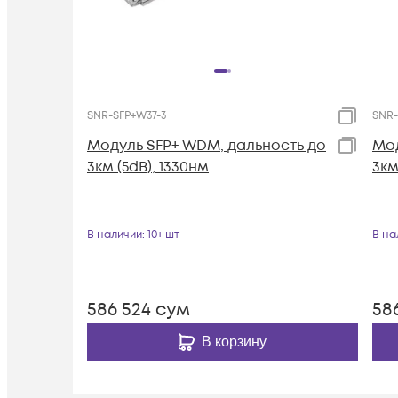
SNR-SFP+W37-3
SNR-
Модуль SFP+ WDM, дальность до
Мод
3км (5dB), 1330нм
3км
В наличии
: 10+ шт
В на
586 524
сум
58
В корзину