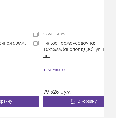
SNR-TCT-1.0/45
очная 60мм,
Гильза термоусадочная
1.0х45мм (аналог КДЗС), уп. 100
шт.
В наличии
: 5 уп
79 325
сум
орзину
В корзину