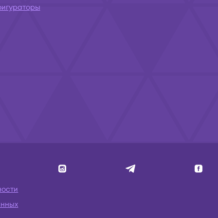
фигураторы
ности
анных