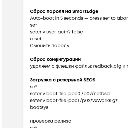
Сброс пароля на SmartEdge
Auto-boot in 5 seconds — press se* to abor
se*
setenv user-auth? false
reset
Сменить пароль.
Сброс конфигурации
удаляем с флешки файлы: redback.cfg и 
Загрузка с резервной SEOS
se*
setenv boot-file-ppc0 /p02/netbsd
setenv boot-file-ppc1 /p02/vxWorks.gz
bootsys
проверка релиза
se*