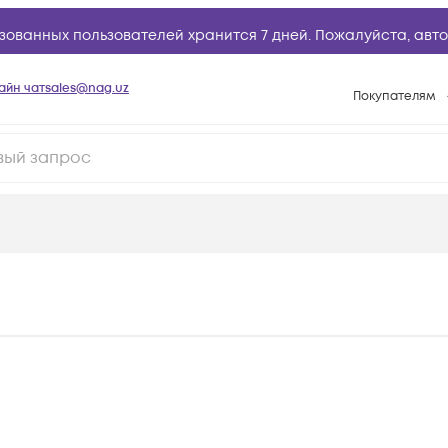
зованных пользователей хранится 7 дней. Пожалуйста,
авто
айн чат
sales@nag.uz
Покупателям
Способы опла
Условия доста
Возврат товар
Вопросы и отв
Техническая п
База знаний
Конфигуратор