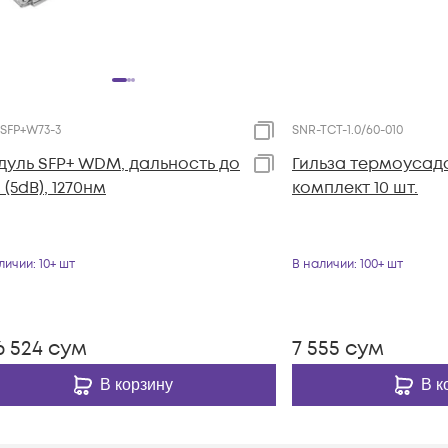
SFP+W73-3
SNR-TCT-1.0/60-010
уль SFP+ WDM, дальность до
Гильза термоусад
 (5dB), 1270нм
комплект 10 шт.
личии
: 10+ шт
В наличии
: 100+ шт
6 524
сум
7 555
сум
В корзину
В к