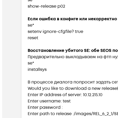
show-release p02
Если ошибка в конфиге или некорректно
se*
setenv ignore-cfgfile? true
reset
Восстановление уб
итого SE: обе SEOS 
Предварительно выкладываем на фтп н
se*
installsys
В процессе диалога попросит задать сет
Would you like to download a new release(
Enter IP address of server: 10.12.215.10
Enter username: test
Enter password :
Enter path to release :/images/REL_6_2_1/SE