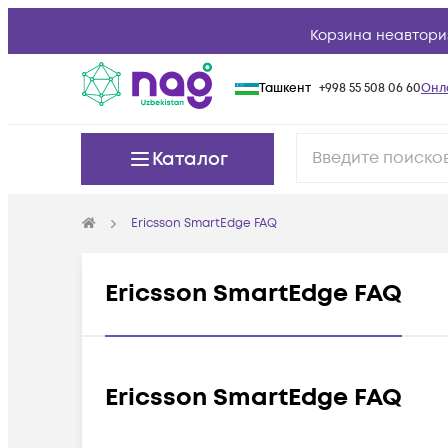
Корзина неавтори
Ташкент
+998 55 508 06 60
Онл
Каталог
Ericsson SmartEdge FAQ
Ericsson SmartEdge FAQ
Ericsson SmartEdge FAQ