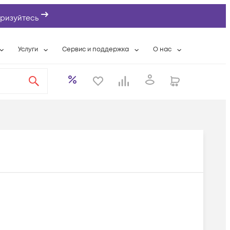
ризуйтесь
Услуги
Сервис и поддержка
О нас
ты
Wi-Fi «под ключ»
Гарантийное обслуживание
О компании
вки
Расширенная гарантия
Разовые выездные работы
Контактная информаци
а
Системная интеграция
Сервисные контракты
Банковские реквизиты
еты
Сервисный центр
Партнеры
оддержка
Техническая поддержка
Новости
Условия оказания услуг
ы