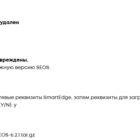
 удален
повреждены.
ужную версию SEOS.
евые реквизиты SmartEdge, затем реквизиты для загр
Y/N): y
OS-6.2.1.tar.gz