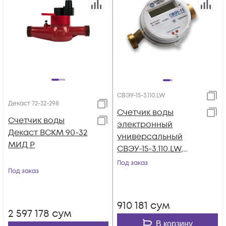
СВЭУ-15-3.110.LW
Декаст 72-32-298
Счетчик воды
Счетчик воды
электронный
Декаст ВСКМ 90-32
универсальный
МИД Р
СВЭУ-15-3.110.LW,
СЭТ.469333.148-03.03,
Под заказ
Под заказ
Ду15, класс B, 110 мм,
LoRaWAN (868 МГц),
МПИ: 6 лет, без КМЧ
910 181
сум
2 597 178
сум
В корзину