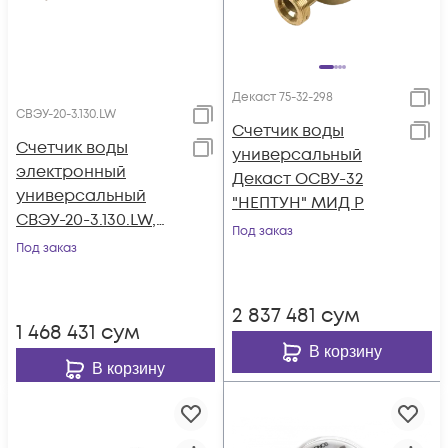
Декаст 75-32-298
СВЭУ-20-3.130.LW
Счетчик воды
Счетчик воды
универсальный
электронный
Декаст ОСВУ-32
универсальный
"НЕПТУН" МИД Р
СВЭУ-20-3.130.LW,
Под заказ
СЭТ.469333.148-11.03,
Под заказ
Ду20, класс B, 130
мм, LoRaWAN (868
2 837 481
сум
МГц), МПИ: 6 лет,
1 468 431
сум
без КМЧ
В корзину
В корзину