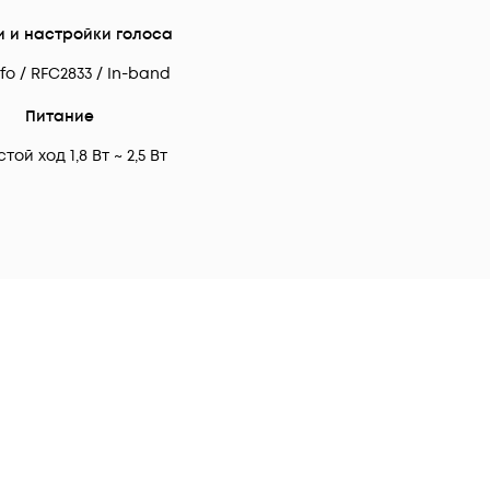
и и настройки голоса
nfo / RFC2833 / In-band
Питание
той ход 1,8 Вт ~ 2,5 Вт