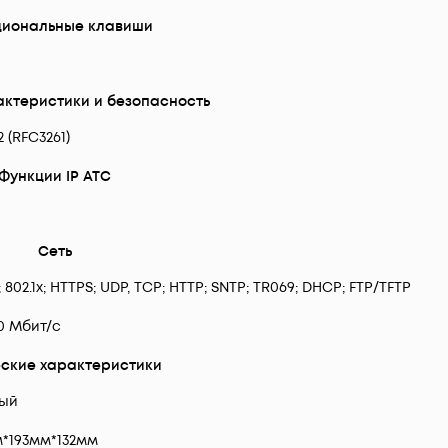
циональные клавиши
актеристики и безопасность
2 (RFC3261)
Функции IP АТС
Сеть
 802.1x; HTTPS; UDP, TCP; HTTP; SNTP; TR069; DHCP; FTP/TFTP
00 Мбит/с
ские характеристики
ый
м*193мм*132мм