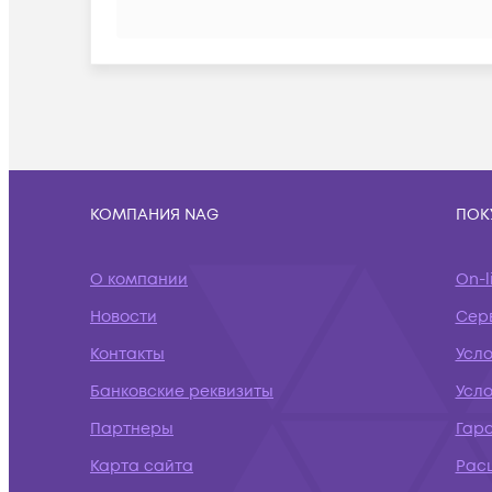
КОМПАНИЯ NAG
ПОК
О компании
On-l
Новости
Сер
Контакты
Усл
Банковские реквизиты
Усло
Партнеры
Гар
Карта сайта
Рас