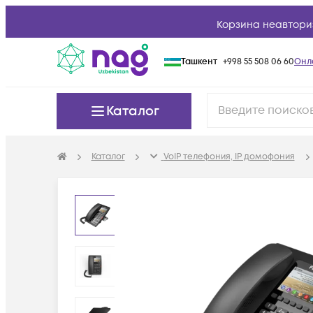
Корзина неавтори
Ташкент
+998 55 508 06 60
Онл
Каталог
Каталог
VoIP телефония, IP домофония