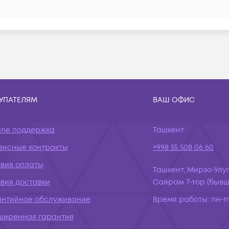
УПАТЕЛЯМ
ВАШ ОФИС
ine поддержка
Ташкент
висные контракты
+998 55 508 06 60
овия оплаты
Ташкент, Мирзо-Улуг
вия доставки
Сайрам 7-тор (бывш.
антийное обслуживание
Время работы:
пн-пт
ширенная гарантия