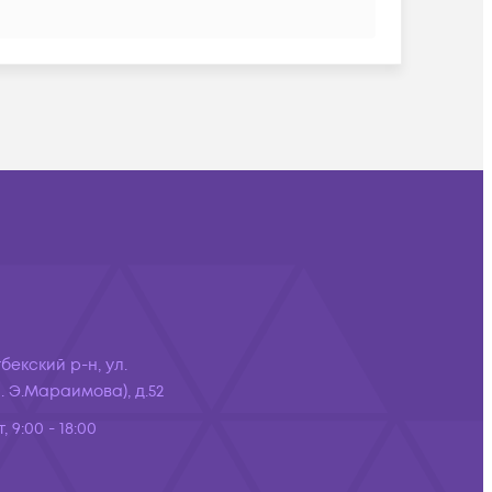
бекский р-н, ул.
 Э.Мараимова), д.52
, 9:00 - 18:00