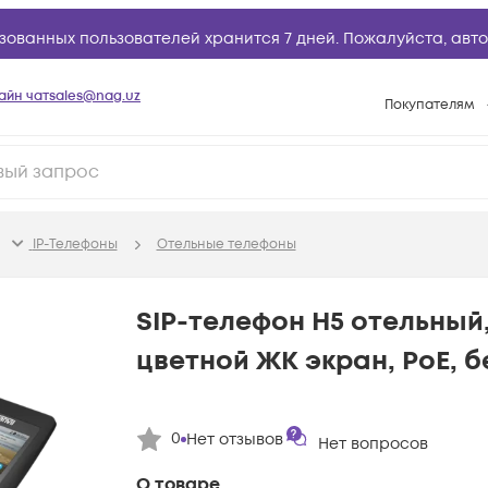
зованных пользователей хранится 7 дней. Пожалуйста,
авто
айн чат
sales@nag.uz
Покупателям
Способы опла
Условия доста
Возврат товар
IP-Телефоны
Отельные телефоны
Вопросы и отв
Техническая п
SIP-телефон H5 отельный,
База знаний
цветной ЖК экран, PoE, б
Конфигуратор
0
Нет отзывов
Нет вопросов
О товаре